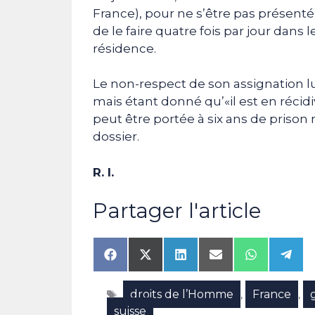
France), pour ne s’être pas présenté 
de le faire quatre fois par jour dan
résidence.
Le non-respect de son assignation lui
mais étant donné qu’«il est en récidi
peut être portée à six ans de priso
dossier.
R. I.
Partager l'article
Share
Share
Share
Share
Share
Shar
on
on
on
on
on
on
Facebook
X
LinkedIn
Email
WhatsAp
Tele
Étiquettes
droits de l’Homme
France
(Twitter)
,
,
suisse