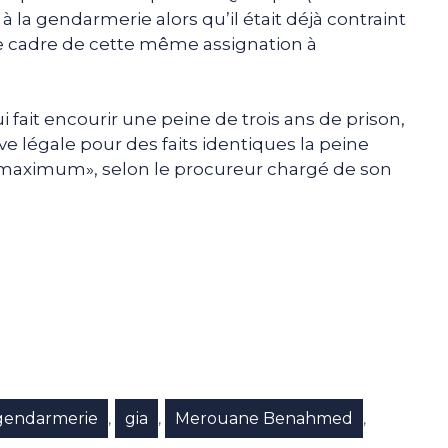
à la gendarmerie alors qu’il était déjà contraint
s le cadre de cette même assignation à
 fait encourir une peine de trois ans de prison,
ve légale pour des faits identiques la peine
n maximum», selon le procureur chargé de son
e
p
gram
gendarmerie
gia
Merouane Benahmed
,
,
,