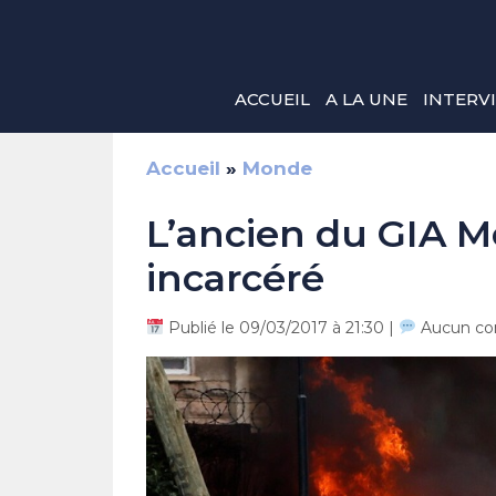
Aller
au
contenu
ACCUEIL
A LA UNE
INTERV
Accueil
»
Monde
L’ancien du GIA
incarcéré
Publié le 09/03/2017 à 21:30 |
Aucun co