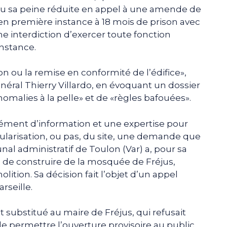
vu sa peine réduite en appel à une amende de
en première instance à 18 mois de prison avec
e interdiction d’exercer toute fonction
nstance.
ion ou la remise en conformité de l’édifice»,
énéral Thierry Villardo, en évoquant un dossier
nomalies à la pelle» et de «règles bafouées».
lément d’information et une expertise pour
gularisation, ou pas, du site, une demande que
unal administratif de Toulon (Var) a, pour sa
mis de construire de la mosquée de Fréjus,
lition. Sa décision fait l’objet d’un appel
rseille.
ait substitué au maire de Fréjus, qui refusait
de permettre l’ouverture provisoire au public