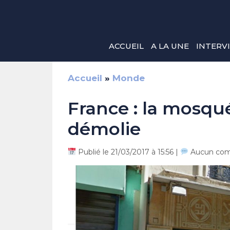
Aller
au
contenu
ACCUEIL
A LA UNE
INTERV
Accueil
»
Monde
France : la mosqu
démolie
Publié le 21/03/2017 à 15:56 |
Aucun com