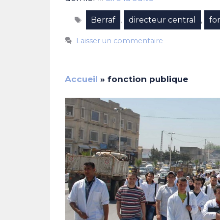
Étiquettes
Berraf
directeur central
fo
,
,
Laisser un commentaire
Accueil
»
fonction publique