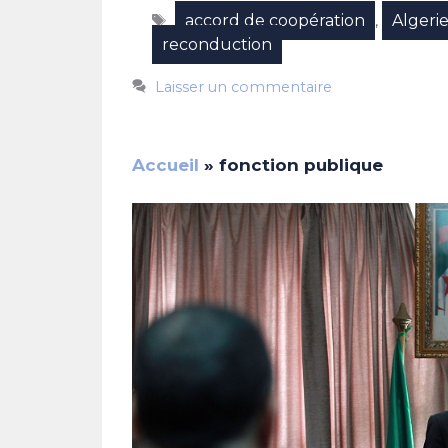
Étiquettes
accord de coopération
Algeri
,
reconduction
Laisser un commentaire
Accueil
»
fonction publique