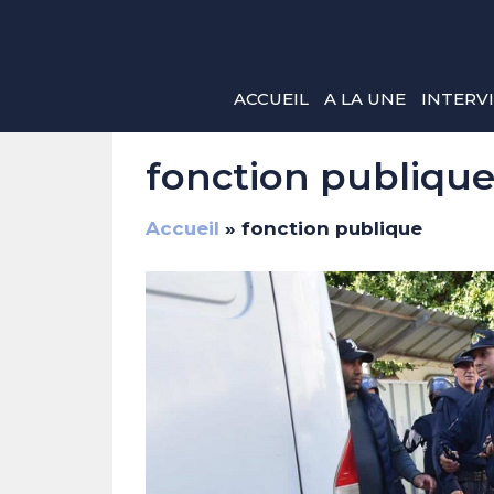
Aller
au
contenu
ACCUEIL
A LA UNE
INTERV
fonction publiqu
Accueil
»
fonction publique