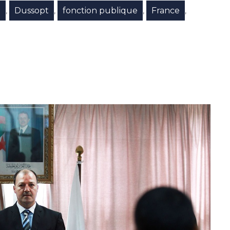
e
Dussopt
fonction publique
France
,
,
,
,