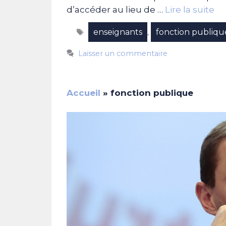
d’accéder au lieu de …
Lire la suite
Étiquettes
enseignants
fonction publiqu
,
Laisser un commentaire
Accueil
»
fonction publique