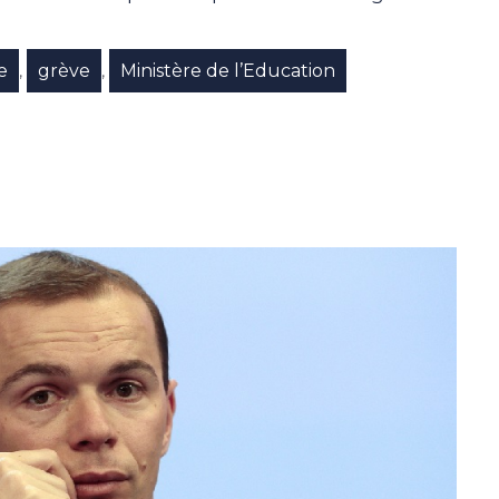
e
grève
Ministère de l’Education
,
,