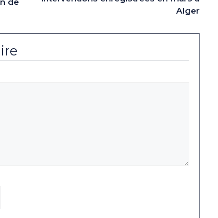
in de
Alger
ire