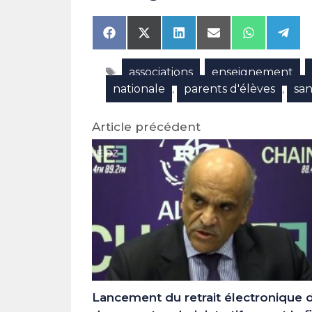
Share
Share
Share
Share
Share
Shar
on
on
on
on
on
on
Facebook
X
LinkedIn
Email
WhatsAp
Tele
Étiquettes
associations
enseignement
(Twitter)
,
,
nationale
parents d'élèves
sa
,
,
Article précédent
Lancement du retrait électronique 