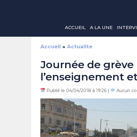
Aller
au
contenu
ACCUEIL
A LA UNE
INTERV
Accueil
»
Actualite
Journée de grève 
l’enseignement et
Publié le 04/04/2018 à 19:26 |
Aucun co