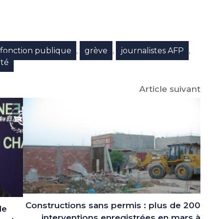
e
p
gram
fonction publique
grève
journalistes AFP
,
,
,
nté
Article suivant
Constructions sans permis : plus de 200
de
interventions enregistrées en mars à