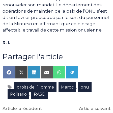
renouveler son mandat. Le département des
opérations de maintien de la paix de l’ONU s’est
dit en février préoccupé par le sort du personnel
de la Minurso en affirmant que ce blocage
affectait le travail de cette mission onusienne.
R. I.
Partager l'article
Share
Share
Share
Share
Share
Share
on
on
on
on
on
on
Facebook
X
LinkedIn
Email
WhatsApp
Telegram
Étiquettes
(Twitter)
,
,
,
droits de l’Homme
Maroc
onu
,
Polisario
RASD
Article précédent
Article suivant