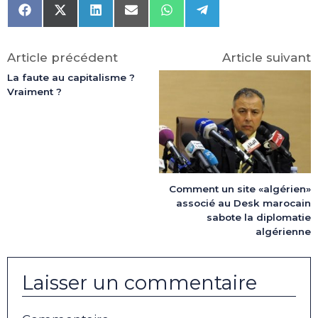
Share
Share
Share
Share
Share
Share
on
on
on
on
on
on
Facebook
X
LinkedIn
Email
WhatsApp
Telegram
(Twitter)
Article précédent
Article suivant
La faute au capitalisme ?
Vraiment ?
Comment un site «algérien»
associé au Desk marocain
sabote la diplomatie
algérienne
Laisser un commentaire