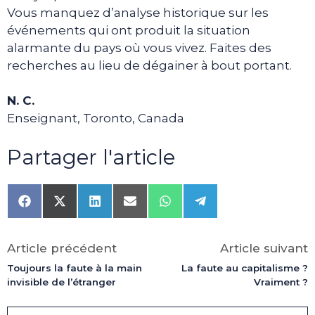
Vous manquez d’analyse historique sur les
événements qui ont produit la situation
alarmante du pays où vous vivez. Faites des
recherches au lieu de dégainer à bout portant.
N. C.
Enseignant, Toronto, Canada
Partager l'article
Share
Share
Share
Share
Share
Share
on
on
on
on
on
on
Facebook
X
LinkedIn
Email
WhatsApp
Telegram
(Twitter)
Article précédent
Article suivant
Toujours la faute à la main
La faute au capitalisme ?
invisible de l’étranger
Vraiment ?