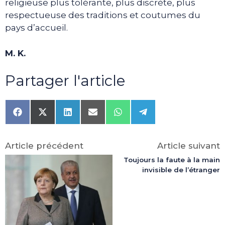
religieuse plus tolérante, plus discrète, plus
respectueuse des traditions et coutumes du
pays d’accueil.
M. K.
Partager l'article
Share
Share
Share
Share
Share
Share
on
on
on
on
on
on
Facebook
X
LinkedIn
Email
WhatsApp
Telegram
(Twitter)
Article précédent
Article suivant
Toujours la faute à la main
invisible de l’étranger