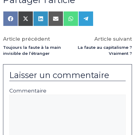
Share
Share
Share
Share
Share
Share
on
on
on
on
on
on
Facebook
X
LinkedIn
Email
WhatsApp
Telegram
(Twitter)
Article précédent
Article suivant
Toujours la faute à la main
La faute au capitalisme ?
invisible de l’étranger
Vraiment ?
Laisser un commentaire
Commentaire