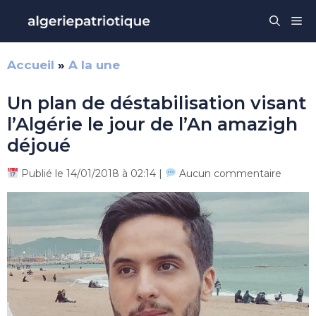
Aller
Me
au
contenu
Accueil
»
A la une
Un plan de déstabilisation visant
l’Algérie le jour de l’An amazigh
déjoué
Publié le 14/01/2018 à 02:14 |
Aucun commentaire