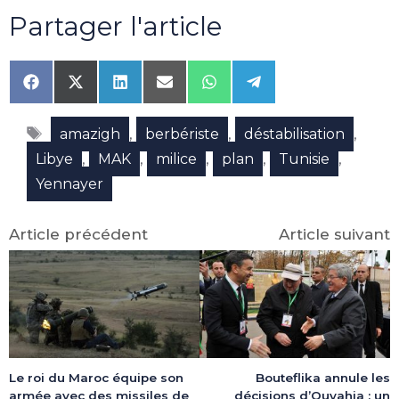
Partager l'article
Share
Share
Share
Share
Share
Share
on
on
on
on
on
on
Facebook
X
LinkedIn
Email
WhatsApp
Telegram
Étiquettes
(Twitter)
,
,
,
amazigh
berbériste
déstabilisation
,
,
,
,
,
Libye
MAK
milice
plan
Tunisie
Yennayer
Article précédent
Article suivant
Le roi du Maroc équipe son
Bouteflika annule les
armée avec des missiles de
décisions d’Ouyahia : un