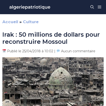
Aller
Me
au
contenu
Accueil
»
Culture
Irak : 50 millions de dollars pour
reconstruire Mossoul
Publié le 25/04/2018 à 10:02 |
Aucun commentaire