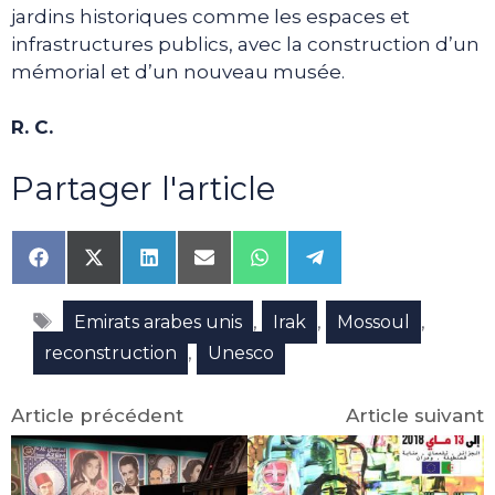
jardins historiques comme les espaces et
infrastructures publics, avec la construction d’un
mémorial et d’un nouveau musée.
R. C.
Partager l'article
Share
Share
Share
Share
Share
Share
on
on
on
on
on
on
Facebook
X
LinkedIn
Email
WhatsApp
Telegram
Étiquettes
(Twitter)
,
,
,
Emirats arabes unis
Irak
Mossoul
,
reconstruction
Unesco
Article précédent
Article suivant