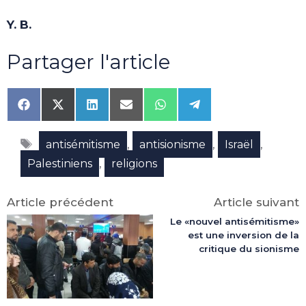
Y. B.
Partager l'article
Share
Share
Share
Share
Share
Share
on
on
on
on
on
on
Facebook
X
LinkedIn
Email
WhatsApp
Telegram
Étiquettes
(Twitter)
,
,
,
antisémitisme
antisionisme
Israël
,
Palestiniens
religions
Article précédent
Article suivant
Le «nouvel antisémitisme»
est une inversion de la
critique du sionisme