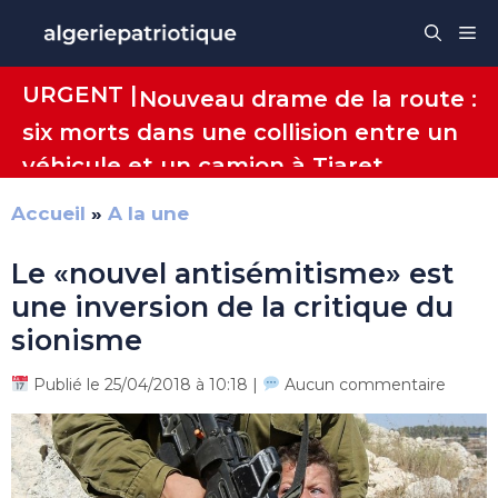
Aller
Me
au
contenu
URGENT |
Nouveau drame de la route :
six morts dans une collision entre un
véhicule et un camion à Tiaret
Accueil
»
A la une
Le «nouvel antisémitisme» est
une inversion de la critique du
sionisme
Publié le 25/04/2018 à 10:18 |
Aucun commentaire