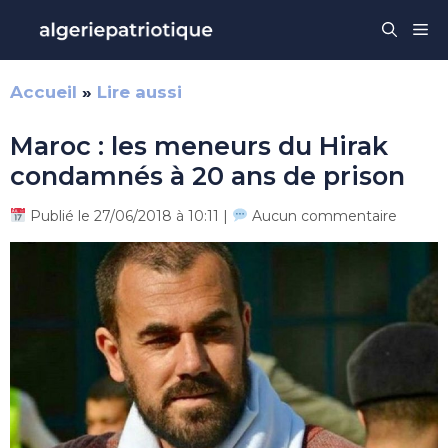
Aller
Me
au
contenu
Accueil
»
Lire aussi
Maroc : les meneurs du Hirak
condamnés à 20 ans de prison
Publié le 27/06/2018 à 10:11 |
Aucun commentaire