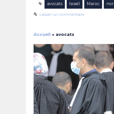
Étiquettes
avocats
Israël
Maroc
nor
,
,
,
Laisser un commentaire
Accueil
»
avocats