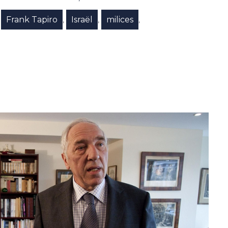
Frank Tapiro
Israël
milices
,
,
,
,