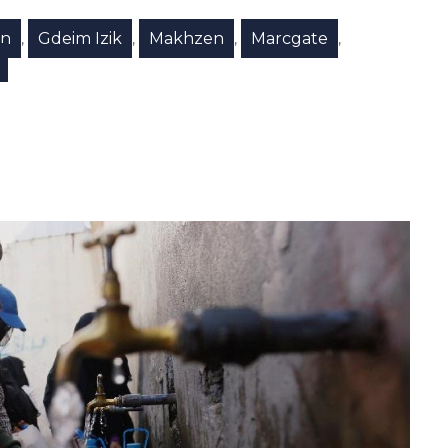
on
Gdeim Izik
Makhzen
Marcgate
,
,
,
,