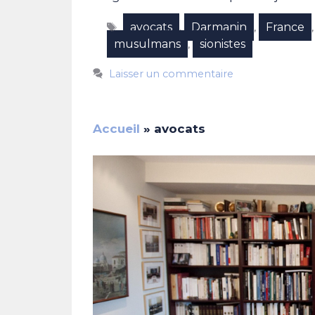
Étiquettes
avocats
Darmanin
France
,
,
musulmans
sionistes
,
Laisser un commentaire
Accueil
»
avocats