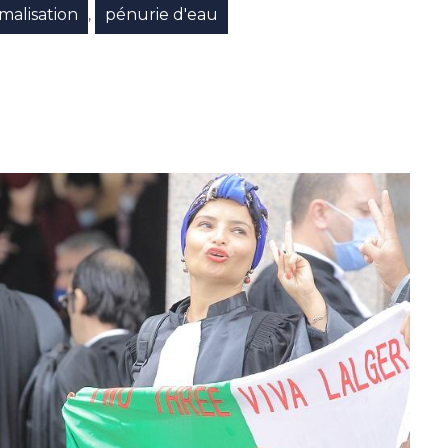
malisation
pénurie d'eau
,