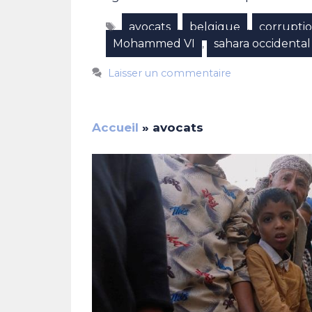
Étiquettes
avocats
belgique
corrupti
,
,
Mohammed VI
sahara occidental
,
Laisser un commentaire
Accueil
»
avocats