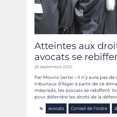
Atteintes aux droi
avocats se rebiffe
26 septembre 2020
Par Mounir Serraï – Il n’y aura pas d
tribunaux d’Alger à partir de ce di
méprisés, les avocats se rebiffent. 
pour défendre les droits de la défens
Étiquettes
avocats
Conseil de l'ordre
d
,
,