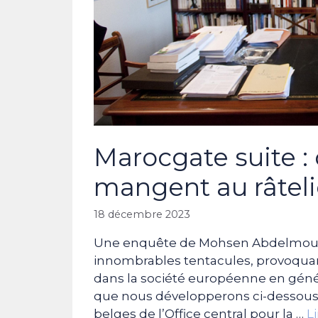
Marocgate suite :
mangent au râte
18 décembre 2023
Une enquête de Mohsen Abdelmoume
innombrables tentacules, provoqua
dans la société européenne en généra
que nous développerons ci-dessous.
belges de l’Office central pour la …
Li