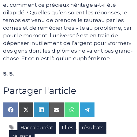
et comment ce précieux héritage a-t-il été
dilapidé ? Quelles qu’en soient les réponses, le
temps est venu de prendre le taureau par les
cornes et de remédier très vite au problème, car
pour le moment, l’université est en train de
dépenser inutilement de l’argent pour «former»
des gens dont les diplômes ne valent pas grand-
chose. Et ce n’est là qu’un euphémisme.
S. S.
Partager l'article
Share
Share
Share
Share
Share
Share
on
on
on
on
on
on
Facebook
X
LinkedIn
Email
WhatsApp
Telegram
Étiquettes
(Twitter)
,
,
,
Baccalauréat
filles
résultats
réussite