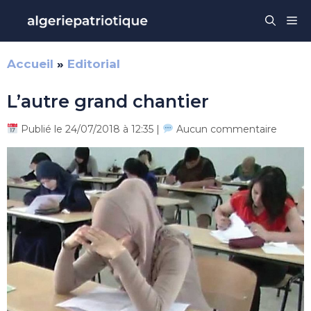
Aller
Me
au
contenu
Accueil
»
Editorial
L’autre grand chantier
Publié le 24/07/2018 à 12:35 |
Aucun commentaire