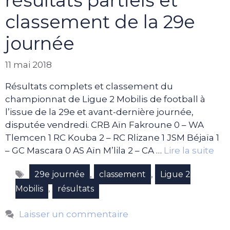
résultats partiels et
classement de la 29e
journée
11 mai 2018
Résultats complets et classement du
championnat de Ligue 2 Mobilis de football à
l’issue de la 29e et avant-dernière journée,
disputée vendredi. CRB Aïn Fakroune 0 – WA
Tlemcen 1 RC Kouba 2 – RC Rlizane 1 JSM Béjaïa 1
– GC Mascara 0 AS Aïn M’lila 2 – CA …
Lire la suite
Étiquettes
,
,
29e journée
classement
Ligue 2
,
Mobilis
résultats
Laisser un commentaire