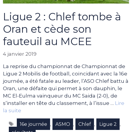
Ligue 2 : Chlef tombe à
Oran et cède son
fauteuil au MCEE
4 janvier 2019
La reprise du championnat de Championnat de
Ligue 2 Mobilis de football, coïncidant avec la 16e
journée, a été fatale au leader, l’ASO Chlef battu à
Oran, une défaite qui permet à son dauphin, le
MC El-Eulma vainqueur du MC Saida (2-0), de
s’installer en tête du classement, à l’issue …
Lire
la suite
Étiquettes
,
,
,
,
16e journée
ASMO
Chlef
Ligue 2