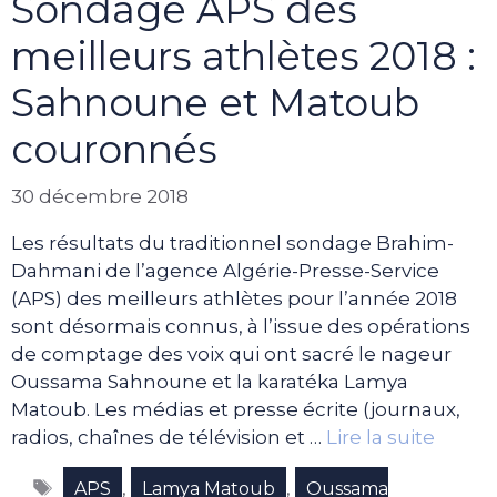
Sondage APS des
meilleurs athlètes 2018 :
Sahnoune et Matoub
couronnés
30 décembre 2018
Les résultats du traditionnel sondage Brahim-
Dahmani de l’agence Algérie-Presse-Service
(APS) des meilleurs athlètes pour l’année 2018
sont désormais connus, à l’issue des opérations
de comptage des voix qui ont sacré le nageur
Oussama Sahnoune et la karatéka Lamya
Matoub. Les médias et presse écrite (journaux,
radios, chaînes de télévision et …
Lire la suite
Étiquettes
,
,
APS
Lamya Matoub
Oussama