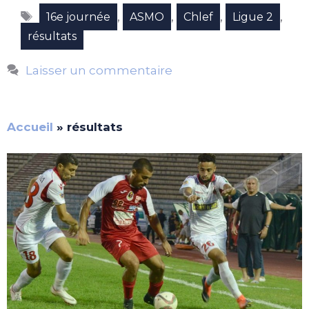
Étiquettes
,
,
,
,
16e journée
ASMO
Chlef
Ligue 2
résultats
Laisser un commentaire
Accueil
»
résultats