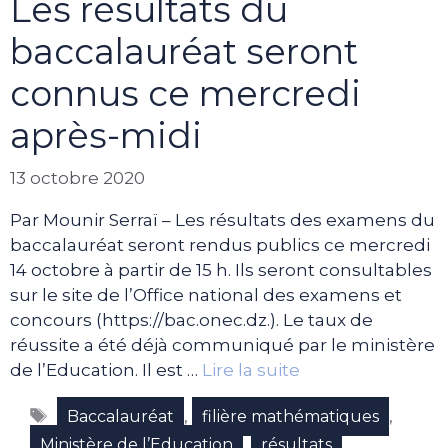
Les résultats du
baccalauréat seront
connus ce mercredi
après-midi
13 octobre 2020
Par Mounir Serraï – Les résultats des examens du
baccalauréat seront rendus publics ce mercredi
14 octobre à partir de 15 h. Ils seront consultables
sur le site de l’Office national des examens et
concours (https://bac.onec.dz.). Le taux de
réussite a été déjà communiqué par le ministère
de l’Education. Il est …
Lire la suite
Étiquettes
,
,
Baccalauréat
filière mathématiques
,
Ministère de l’Education
résultats