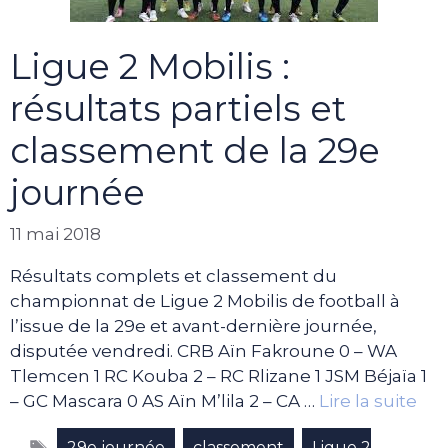
Ligue 2 Mobilis :
résultats partiels et
classement de la 29e
journée
11 mai 2018
Résultats complets et classement du
championnat de Ligue 2 Mobilis de football à
l’issue de la 29e et avant-dernière journée,
disputée vendredi. CRB Aïn Fakroune 0 – WA
Tlemcen 1 RC Kouba 2 – RC Rlizane 1 JSM Béjaïa 1
– GC Mascara 0 AS Aïn M’lila 2 – CA …
Lire la suite
Étiquettes
,
,
29e journée
classement
Ligue 2