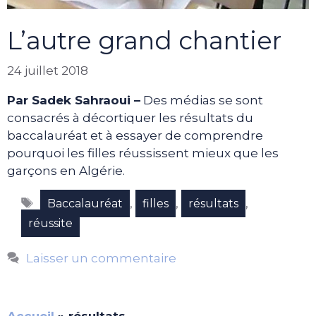
L’autre grand chantier
24 juillet 2018
Par Sadek Sahraoui –
Des médias se sont
consacrés à décortiquer les résultats du
baccalauréat et à essayer de comprendre
pourquoi les filles réussissent mieux que les
garçons en Algérie.
Étiquettes
,
,
,
Baccalauréat
filles
résultats
réussite
Laisser un commentaire
Accueil
»
résultats