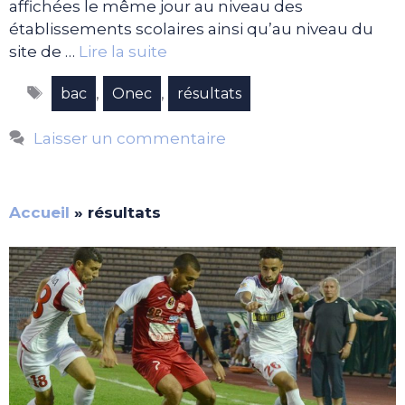
affichées le même jour au niveau des
établissements scolaires ainsi qu’au niveau du
site de …
Lire la suite
Étiquettes
,
,
bac
Onec
résultats
Laisser un commentaire
Accueil
»
résultats