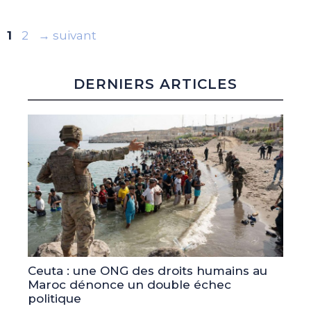
Page
Page
1
2
→
suivant
DERNIERS ARTICLES
Ceuta : une ONG des droits humains au
Maroc dénonce un double échec
politique