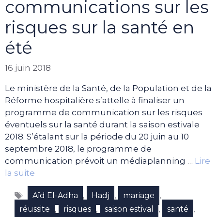
communications sur les
risques sur la santé en
été
16 juin 2018
Le ministère de la Santé, de la Population et de la
Réforme hospitalière s’attelle à finaliser un
programme de communication sur les risques
éventuels sur la santé durant la saison estivale
2018. S’étalant sur la période du 20 juin au 10
septembre 2018, le programme de
communication prévoit un médiaplanning …
Lire
la suite
Étiquettes
,
,
,
Aïd El-Adha
Hadj
mariage
,
,
,
,
réussite
risques
saison estival
santé