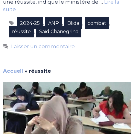
une réussite, indique le ministère de …
Lire la
suite
Étiquettes
,
,
,
,
2024-25
ANP
Blida
combat
,
réussite
Saïd Chanegriha
Laisser un commentaire
Accueil
»
réussite