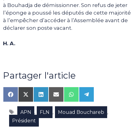
à Bouhadja de démissionner. Son refus de jeter
l’éponge a poussé les députés de cette majorité
à l’empêcher d’accéder à l’Assemblée avant de
déclarer son poste vacant.
H. A.
Partager l'article
Share
Share
Share
Share
Share
Share
on
on
on
on
on
on
Facebook
X
LinkedIn
Email
WhatsApp
Telegram
Étiquettes
(Twitter)
,
,
,
APN
FLN
Mouad Bouchareb
Président