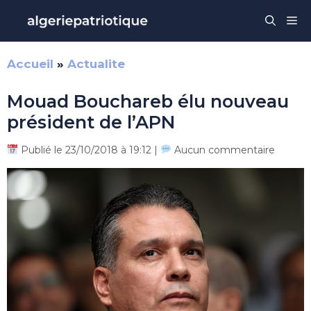
Aller
Me
au
contenu
Accueil
»
Actualite
Mouad Bouchareb élu nouveau
président de l’APN
Publié le 23/10/2018 à 19:12 |
Aucun commentaire