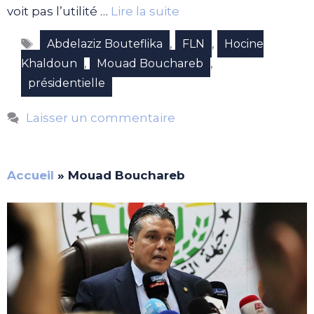
voit pas l’utilité …
Lire la suite
Étiquettes
,
,
Abdelaziz Bouteflika
FLN
Hocine
,
,
Khaldoun
Mouad Bouchareb
présidentielle
Laisser un commentaire
Accueil
»
Mouad Bouchareb