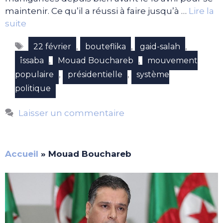
maintenir. Ce qu’il a réussi à faire jusqu’à …
Lire la
suite
Étiquettes
,
,
,
22 février
bouteflika
gaid-salah
,
,
îssaba
Mouad Bouchareb
mouvement
,
,
populaire
présidentielle
système
politique
Laisser un commentaire
Accueil
»
Mouad Bouchareb