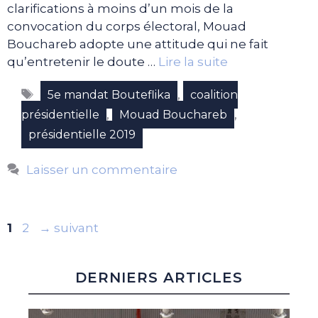
clarifications à moins d’un mois de la
convocation du corps électoral, Mouad
Bouchareb adopte une attitude qui ne fait
qu’entretenir le doute …
Lire la suite
Étiquettes
,
5e mandat Bouteflika
coalition
,
,
présidentielle
Mouad Bouchareb
présidentielle 2019
Laisser un commentaire
Page
Page
1
2
→
suivant
DERNIERS ARTICLES