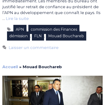
immédiatement. Les membres du bureau ont
justifié leur retrait de confiance au président de
l’APN au développement que connaît le pays. Ils
…
Lire la suite
Étiquettes
,
,
APN
commission des Finances
,
,
démission
FLN
Mouad Bouchareb
Laisser un commentaire
Accueil
»
Mouad Bouchareb