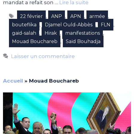
mandat a refait son …
Lire la suite
Étiquettes
,
,
,
,
22 février
ANP
APN
armée
,
,
,
bouteflika
Djamel Ould-Abbès
FLN
,
,
,
gaid-salah
Hirak
manifestations
,
Mouad Bouchareb
Saïd Bouhadja
Laisser un commentaire
Accueil
»
Mouad Bouchareb