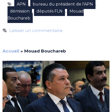
Étiquettes
,
,
APN
bureau du président de l'APN
,
,
démission
députés FLN
Mouad
Bouchareb
Laisser un commentaire
Accueil
»
Mouad Bouchareb