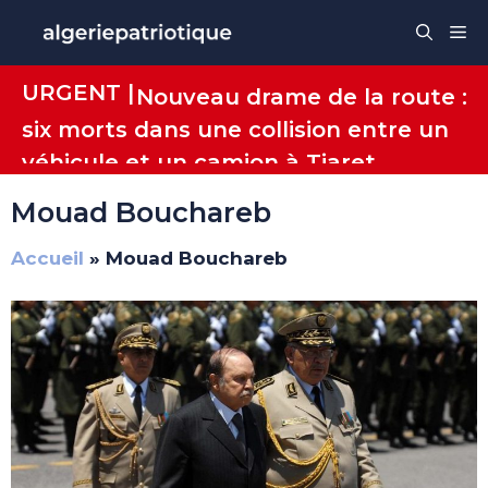
Aller
Me
au
contenu
URGENT |
Nouveau drame de la route :
six morts dans une collision entre un
véhicule et un camion à Tiaret
Mouad Bouchareb
Accueil
»
Mouad Bouchareb