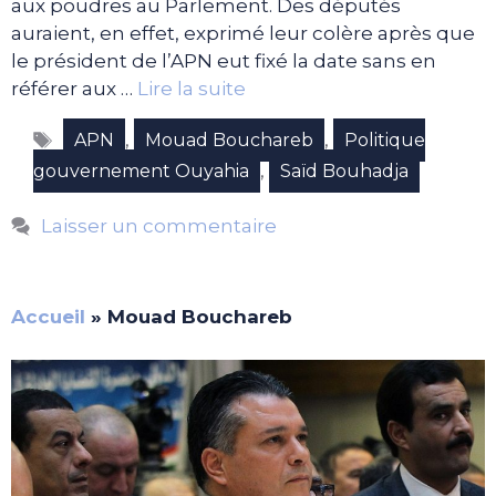
aux poudres au Parlement. Des députés
auraient, en effet, exprimé leur colère après que
le président de l’APN eut fixé la date sans en
référer aux …
Lire la suite
Étiquettes
,
,
APN
Mouad Bouchareb
Politique
,
gouvernement Ouyahia
Saïd Bouhadja
Laisser un commentaire
Accueil
»
Mouad Bouchareb