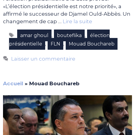
«L’élection présidentielle est notre priorité», a
affirmé le successeur de Djamel Ould-Abbès. Un
changement de cap …
Lire la suite
Étiquettes
,
,
amar ghoul
bouteflika
élection
,
,
présidentielle
FLN
Mouad Bouchareb
Laisser un commentaire
Accueil
»
Mouad Bouchareb