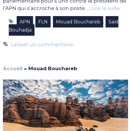
parlementaire pour s’unir contre le président de
l’APN qui s’accroche à son poste. …
Lire la suite
Étiquettes
,
,
,
APN
FLN
Mouad Bouchareb
Saïd
Bouhadja
Laisser un commentaire
Accueil
»
Mouad Bouchareb