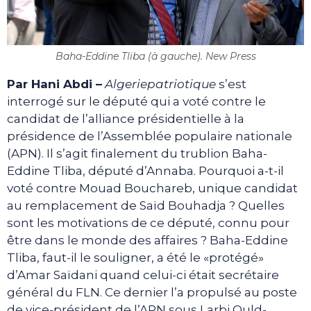
Baha-Eddine Tliba (à gauche). New Press
Par Hani Abdi –
Algeriepatriotique
s’est
interrogé sur le député qui a voté contre le
candidat de l’alliance présidentielle à la
présidence de l’Assemblée populaire nationale
(APN). Il s’agit finalement du trublion Baha-
Eddine Tliba, député d’Annaba. Pourquoi a-t-il
voté contre Mouad Bouchareb, unique candidat
au remplacement de Saïd Bouhadja ? Quelles
sont les motivations de ce député, connu pour
être dans le monde des affaires ? Baha-Eddine
Tliba, faut-il le souligner, a été le «protégé»
d’Amar Saïdani quand celui-ci était secrétaire
général du FLN. Ce dernier l’a propulsé au poste
de vice-président de l’APN sous Larbi Ould-