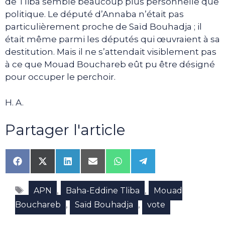
de Tliba semble beaucoup plus personnelle que
politique. Le député d’Annaba n’était pas
particulièrement proche de Saïd Bouhadja ; il
était même parmi les députés qui œuvraient à sa
destitution. Mais il ne s’attendait visiblement pas
à ce que Mouad Bouchareb eût pu être désigné
pour occuper le perchoir.
H. A.
Partager l'article
Share
Share
Share
Share
Share
Share
on
on
on
on
on
on
Facebook
X
LinkedIn
Email
WhatsApp
Telegram
Étiquettes
(Twitter)
,
,
APN
Baha-Eddine Tliba
Mouad
,
,
Bouchareb
Saïd Bouhadja
vote