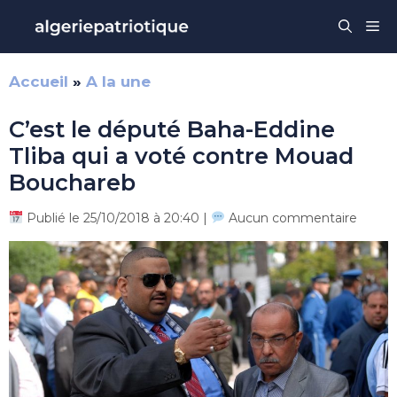
Aller
Me
au
contenu
Accueil
»
A la une
C’est le député Baha-Eddine
Tliba qui a voté contre Mouad
Bouchareb
Publié le 25/10/2018 à 20:40 |
Aucun commentaire