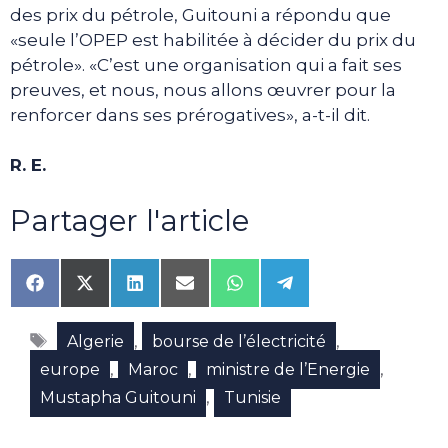
des prix du pétrole, Guitouni a répondu que
«seule l’OPEP est habilitée à décider du prix du
pétrole». «C’est une organisation qui a fait ses
preuves, et nous, nous allons œuvrer pour la
renforcer dans ses prérogatives», a-t-il dit.
R. E.
Partager l'article
Share
Share
Share
Share
Share
Share
on
on
on
on
on
on
Facebook
X
LinkedIn
Email
WhatsApp
Telegram
Étiquettes
(Twitter)
,
,
Algerie
bourse de l’électricité
,
,
,
europe
Maroc
ministre de l’Energie
,
Mustapha Guitouni
Tunisie