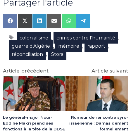
Partager l'article
Share
Share
Share
Share
Share
Share
on
on
on
on
on
on
Facebook
X
LinkedIn
Email
WhatsApp
Telegram
Étiquettes
(Twitter)
,
,
colonialisme
crimes contre l'humanité
,
,
,
guerre d'Algérie
mémoire
rapport
,
réconciliation
Stora
Article précédent
Article suivant
Le général-major Nour-
Rumeur de rencontre syro-
Eddine Makri prend ses
israélienne : Damas dément
fonctions à la tête de la DDSE
formellement