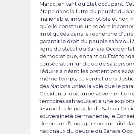
Maroc, en tant qu’Etat occupant. Cet
étape dans la lutte du peuple du Sah
inaliénable, imprescriptible et non 
qu’elle constitue un repère incontou
impliquées dans la recherche d’une 
garantit le droit du peuple sahraoui 
ligne du statut du Sahara Occidenta
démocratique, en tant qu’Etat fondat
consécration juridique de sa personnal
réduire à néant les prétentions exp
même temps, ce verdict de la Justi
des Nations unies la voie que le pa
Occidental doit impérativement emp
territoires sahraouis et à une exploi
lesquelles le peuple du Sahara Occide
souveraineté permanente, le Conseil
demeure d’engager son autorité dans
nationaux du peuple du Sahara Occi