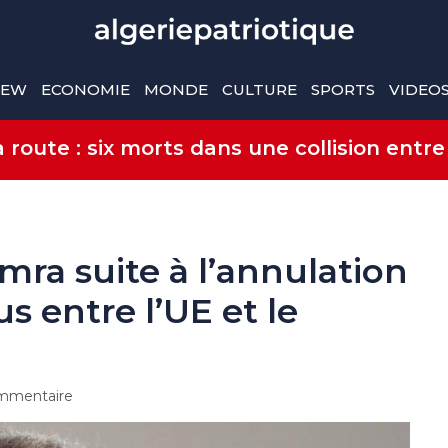
IEW
ECONOMIE
MONDE
CULTURE
SPORTS
VIDEO
route : six morts dans une collision entre
ra suite à l’annulation
s entre l’UE et le
mmentaire