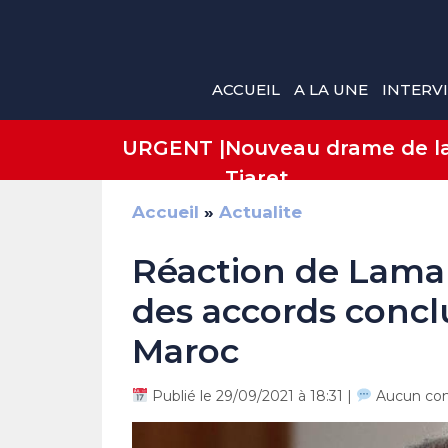
Aller
au
contenu
ACCUEIL
A LA UNE
INTERV
URGENT |
Nouveau drame de la 
Tiaret
Accueil
»
Actualite
Réaction de Lamam
des accords conclu
Maroc
Publié le 29/09/2021 à 18:31 |
Aucun co