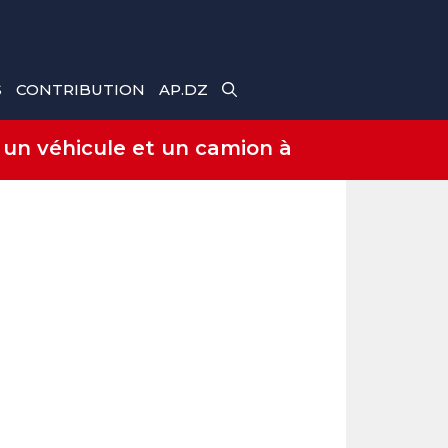
S
CONTRIBUTION
AP.DZ
 un véhicule et un camion à