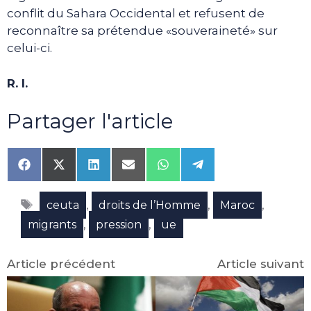
conflit du Sahara Occidental et refusent de
reconnaître sa prétendue «souveraineté» sur
celui-ci.
R. I.
Partager l'article
Share
Share
Share
Share
Share
Share
on
on
on
on
on
on
Facebook
X
LinkedIn
Email
WhatsApp
Telegram
Étiquettes
(Twitter)
,
,
,
ceuta
droits de l’Homme
Maroc
,
,
migrants
pression
ue
Article précédent
Article suivant