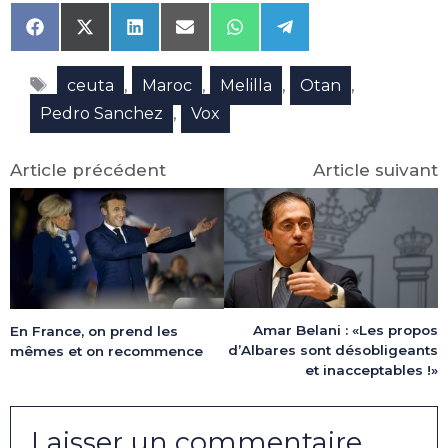
Share
Share
Share
Share
Share
Share
on
on
on
on
on
on
Facebook
X
LinkedIn
Email
WhatsApp
Telegram
Étiquettes
(Twitter)
,
,
,
,
ceuta
Maroc
Melilla
Otan
,
Pedro Sanchez
Vox
Article précédent
Article suivant
Amar Belani : «Les propos
En France, on prend les
d’Albares sont désobligeants
mêmes et on recommence
et inacceptables !»
Laisser un commentaire