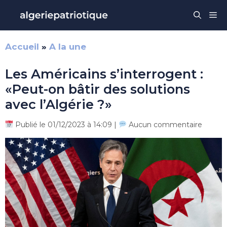
Aller
Me
au
contenu
Accueil
»
A la une
Les Américains s’interrogent :
«Peut-on bâtir des solutions
avec l’Algérie ?»
Publié le 01/12/2023 à 14:09 |
Aucun commentaire