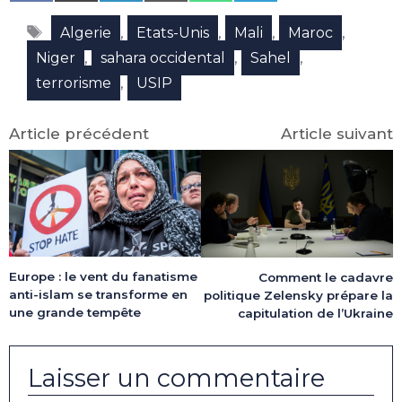
on
on
on
on
on
on
Facebook
X
LinkedIn
Email
WhatsApp
Telegram
Étiquettes
(Twitter)
,
,
,
,
Algerie
Etats-Unis
Mali
Maroc
,
,
,
Niger
sahara occidental
Sahel
,
terrorisme
USIP
Article précédent
Article suivant
Europe : le vent du fanatisme
Comment le cadavre
anti-islam se transforme en
politique Zelensky prépare la
une grande tempête
capitulation de l’Ukraine
Laisser un commentaire