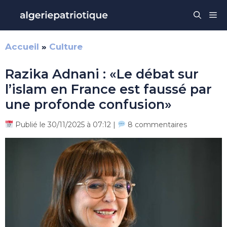
Aller
Me
au
contenu
Accueil
»
Culture
Razika Adnani : «Le débat sur
l’islam en France est faussé par
une profonde confusion»
Publié le 30/11/2025 à 07:12 |
8 commentaires