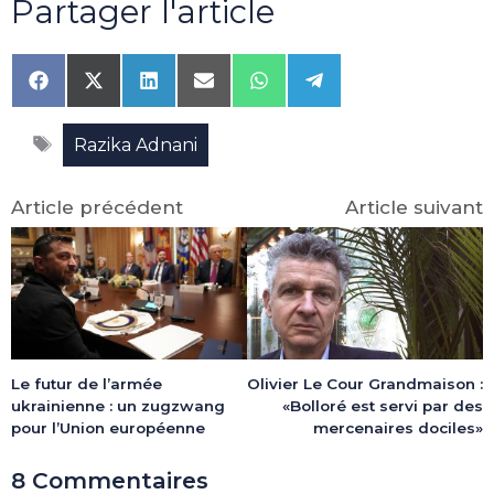
Partager l'article
Share
Share
Share
Share
Share
Share
on
on
on
on
on
on
Facebook
X
LinkedIn
Email
WhatsApp
Telegram
Étiquettes
(Twitter)
Razika Adnani
Article précédent
Article suivant
Le futur de l’armée
Olivier Le Cour Grandmaison :
ukrainienne : un zugzwang
«Bolloré est servi par des
pour l’Union européenne
mercenaires dociles»
8 Commentaires