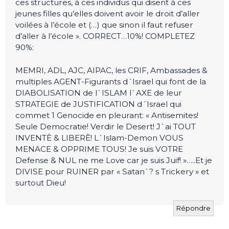
ces structures, à ces individus qui disent à ces
jeunes filles qu’elles doivent avoir le droit d’aller
voilées à l’école et (…) que sinon il faut refuser
d’aller à l’école ». CORRECT…10%! COMPLETEZ
90%:
MEMRI, ADL, AJC, AIPAC, les CRIF, Ambassades &
multiples AGENT-Figurants d´Israel qui font de la
DIABOLISATION de l`ISLAM l`AXE de leur
STRATEGIE de JUSTIFICATION d´Israel qui
commet 1 Genocide en pleurant: « Antisemites!
Seule Democratie! Verdir le Desert! J`ai TOUT
INVENTÈ & LIBERÈ! L`Islam-Demon VOUS
MENACE & OPPRIME TOUS! Je suis VOTRE
Defense & NUL ne me Love car je suis Juif! »…..Et je
DIVISE pour RUINER par « Satan`? s Trickery » et
surtout Dieu!
Répondre