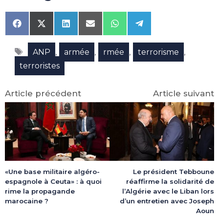
Share
Share
Share
Share
Share
Share
on
on
on
on
on
on
Facebook
X
LinkedIn
Email
WhatsApp
Telegram
Étiquettes
(Twitter)
,
,
,
,
ANP
armée
rmée
terrorisme
terroristes
Article précédent
Article suivant
«Une base militaire algéro-
Le président Tebboune
espagnole à Ceuta» : à quoi
réaffirme la solidarité de
rime la propagande
l’Algérie avec le Liban lors
marocaine ?
d’un entretien avec Joseph
Aoun