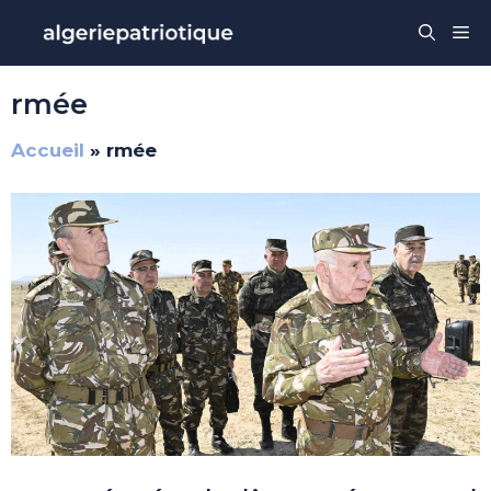
Aller
Me
au
contenu
rmée
Accueil
»
rmée