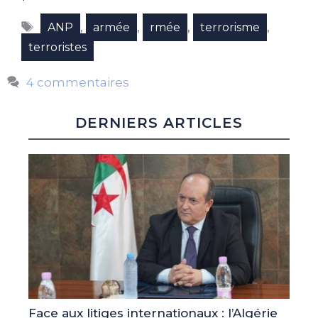
Étiquettes
,
,
,
,
ANP
armée
rmée
terrorisme
terroristes
4 commentaires
DERNIERS ARTICLES
Face aux litiges internationaux : l’Algérie