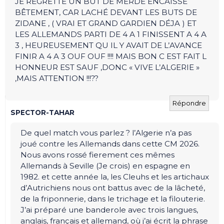
JE REGRETTE UN BUT DE MERDE ENCAISSÉ
BÊTEMENT, CAR LACHÉ DEVANT LES BUTS DE
ZIDANE , ( VRAI ET GRAND GARDIEN DÉJA ) ET
LES ALLEMANDS PARTI DE 4 A 1 FINISSENT A 4 A
3 , HEUREUSEMENT QU IL Y AVAIT DE L’AVANCE
FINIR A 4 A 3 OUF OUF !!!! MAIS BON C EST FAIT L
HONNEUR EST SAUF ,DONC « VIVE L’ALGERIE »
,MAIS ATTENTION !!!??
Répondre
SPECTOR-TAHAR
De quel match vous parlez ? l’Algerie n’a pas
joué contre les Allemands dans cette CM 2026.
Nous avons rossé fierement ces mêmes
Allemands à Seville (Je crois) en espagne en
1982. et cette année la, les Cleuhs et les artichaux
d’Autrichiens nous ont battus avec de la lâcheté,
de la friponnerie, dans le trichage et la filouterie.
J’ai préparé une banderole avec trois langues,
anglais, français et allemand, où j’ai écrit la phrase