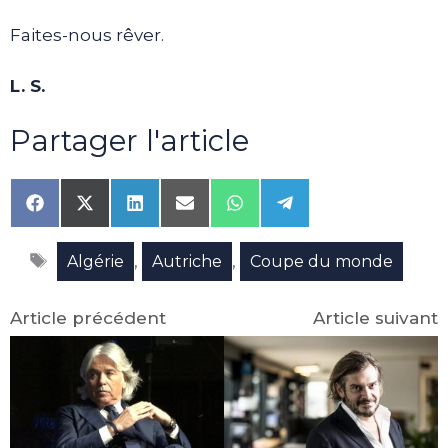
Faites-nous rêver.
L. S.
Partager l'article
Share
Share
Share
Share
Share
Share
on
on
on
on
on
on
Facebook
X
LinkedIn
Email
WhatsApp
Telegram
Étiquettes
(Twitter)
,
,
Algérie
Autriche
Coupe du monde
Article précédent
Article suivant