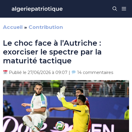
Aller
Me
au
contenu
Accueil
»
Contribution
Le choc face à l’Autriche :
exorciser le spectre par la
maturité tactique
Publié le 27/06/2026 à 09:07 |
14 commentaires