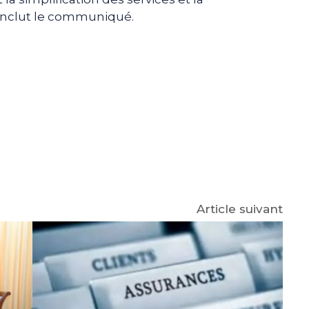
onclut le communiqué.
e
p
gram
Article suivant