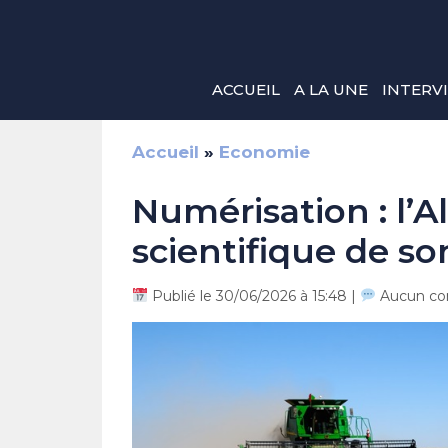
Aller
au
contenu
ACCUEIL
A LA UNE
INTERV
Accueil
»
Economie
Numérisation : l’A
scientifique de so
Publié le 30/06/2026 à 15:48 |
Aucun co