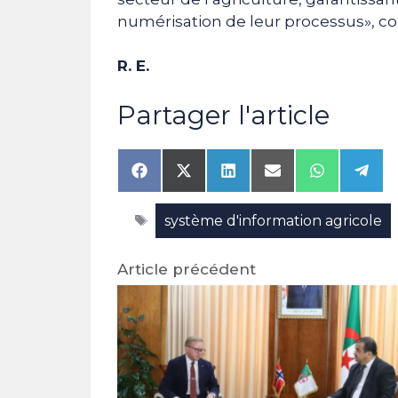
numérisation de leur processus», c
R. E.
Partager l'article
Share
Share
Share
Share
Share
Shar
on
on
on
on
on
on
Facebook
X
LinkedIn
Email
WhatsAp
Tele
Étiquettes
système d'information agricole
(Twitter)
Article précédent