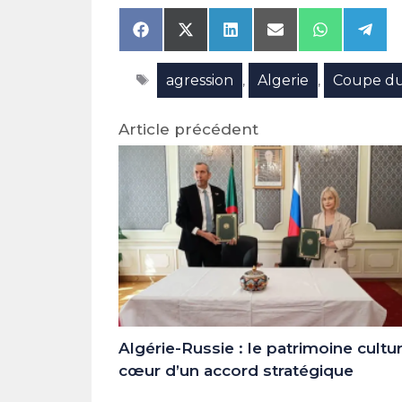
Share
Share
Share
Share
Share
Shar
on
on
on
on
on
on
Facebook
X
LinkedIn
Email
WhatsAp
Tele
Étiquettes
agression
Algerie
Coupe d
(Twitter)
,
,
Article précédent
Algérie-Russie : le patrimoine cultu
cœur d’un accord stratégique