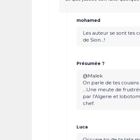
mohamed
Les auteur se sont tes 
de Sion…!
Présumée ?
@Malek
On parle de tes cousins
…Une meute de frustrés 
par l’Algerie et loboto
chef.
Luca
Occupe toi de ta tata 