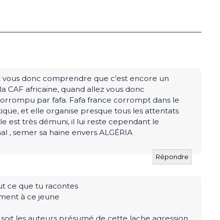
ez vous donc comprendre que c’est encore un
 la CAF africaine, quand allez vous donc
rrompu par fafa. Fafa france corrompt dans le
tique, et elle organise presque tous les attentats
le est très démuni, il lui reste cependant le
l , semer sa haine envers ALGÉRIA
Répondre
ut ce que tu racontes
ment à ce jeune
ue soit les auteurs présumé de cette lache agression