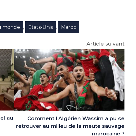
e
p
gram
u monde
Etats-Unis
Maroc
,
,
Article suivant
rel au
Comment l’Algérien Wassim a pu se
retrouver au milieu de la meute sauvage
marocaine ?