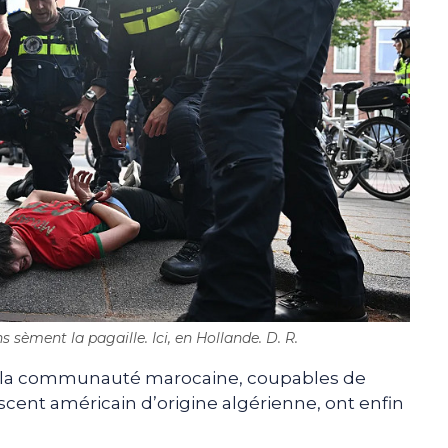
ns sèment la pagaille. Ici, en Hollande. D. R.
e la communauté marocaine, coupables de
scent américain d’origine algérienne, ont enfin