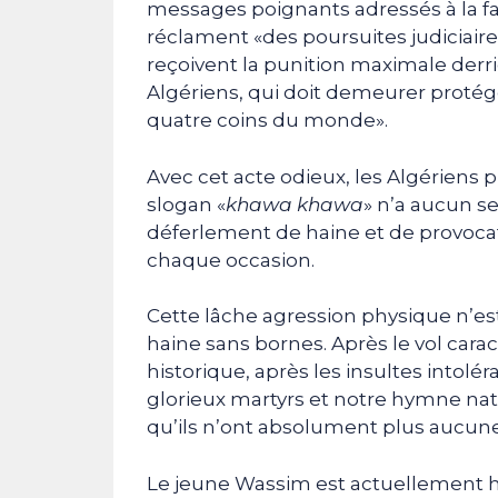
messages poignants adressés à la fam
réclament «des poursuites judiciair
reçoivent la punition maximale derriè
Algériens, qui doit demeurer protégé
quatre coins du monde».
Avec cet acte odieux, les Algériens
slogan «
khawa khawa
» n’a aucun s
déferlement de haine et de provocat
chaque occasion.
Cette lâche agression physique n’es
haine sans bornes. Après le vol carac
historique, après les insultes intol
glorieux martyrs et notre hymne na
qu’ils n’ont absolument plus aucune 
Le jeune Wassim est actuellement ho