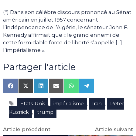
(*) Dans son célèbre discours prononcé au Sénat
américain en juillet 1957 concernant
l’indépendance de l’Algérie, le sénateur John F.
Kennedy affirmait que « le grand ennemi de
cette formidable force de liberté s’appelle […]
l’impérialisme ».
Partager l'article
Share
Share
Share
Share
Share
Share
on
on
on
on
on
on
Facebook
X
LinkedIn
Email
WhatsApp
Telegram
Étiquettes
(Twitter)
,
,
,
Etats-Unis
impérialisme
Iran
Peter
,
Kuznick
trump
Article précédent
Article suivant