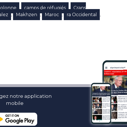
colonne
camps de réfugiés
Crans
,
,
alez
Makhzen
Maroc
ra Occidental
,
,
,
,
gez notre application
mobile