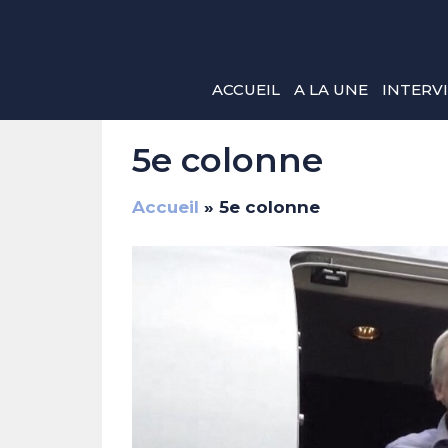
Aller
au
contenu
ACCUEIL
A LA UNE
INTERV
5e colonne
Accueil
»
5e colonne