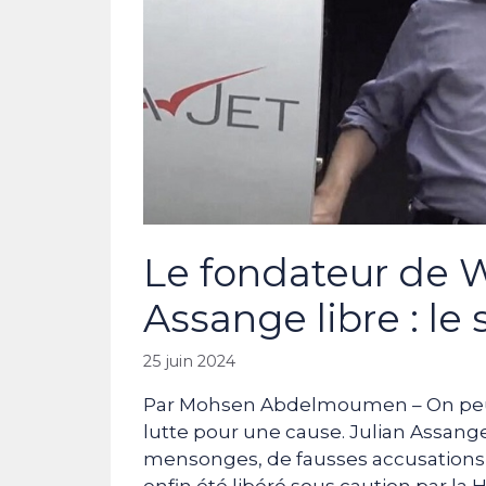
Le fondateur de W
Assange libre : l
25 juin 2024
Par Mohsen Abdelmoumen – On peut p
lutte pour une cause. Julian Assan
mensonges, de fausses accusations 
enfin été libéré sous caution par la