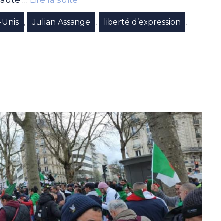
-Unis
Julian Assange
liberté d’expression
,
,
,