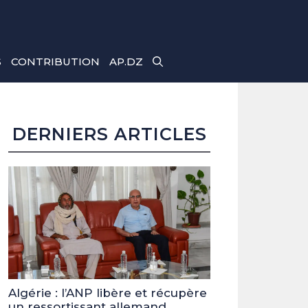
S
CONTRIBUTION
AP.DZ
DERNIERS ARTICLES
Algérie : l’ANP libère et récupère
un ressortissant allemand