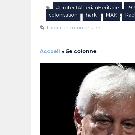
Étiquettes
#ProtectAlgerianHeritage
19 
,
colonisation
harki
MAK
Rac
,
,
,
Laisser un commentaire
Accueil
»
5e colonne