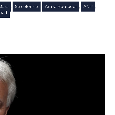
Mars
5e colonne
Amira Bouraoui
ANP
,
,
,
,
had