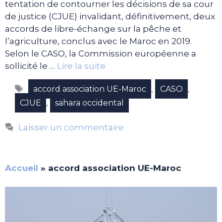
tentation de contourner les décisions de sa cour
de justice (CJUE) invalidant, définitivement, deux
accords de libre-échange sur la pêche et
l’agriculture, conclus avec le Maroc en 2019.
Selon le CASO, la Commission européenne a
sollicité le …
Lire la suite
Étiquettes
,
,
accord association UE-Maroc
CASO
,
CJUE
sahara occidental
Laisser un commentaire
Accueil
»
accord association UE-Maroc