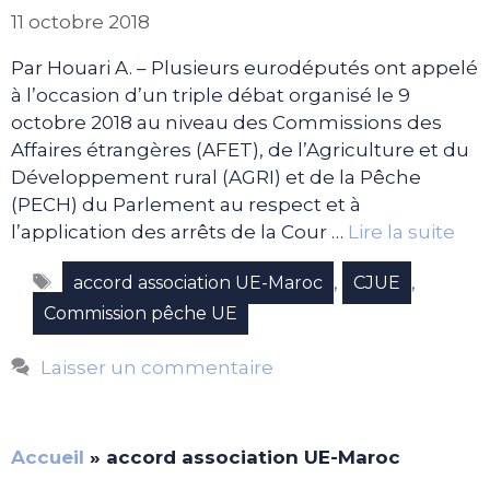
11 octobre 2018
Par Houari A. – Plusieurs eurodéputés ont appelé
à l’occasion d’un triple débat organisé le 9
octobre 2018 au niveau des Commissions des
Affaires étrangères (AFET), de l’Agriculture et du
Développement rural (AGRI) et de la Pêche
(PECH) du Parlement au respect et à
l’application des arrêts de la Cour …
Lire la suite
Étiquettes
,
,
accord association UE-Maroc
CJUE
Commission pêche UE
Laisser un commentaire
Accueil
»
accord association UE-Maroc