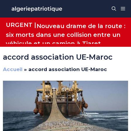
Aller
Me
au
contenu
URGENT |
Nouveau drame de la route :
six morts dans une collision entre un
véhicule et un camion à Tiaret
accord association UE-Maroc
Accueil
»
accord association UE-Maroc