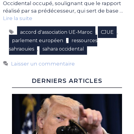
Occidental occupé, soulignant que le rapport
réalisé par sa prédécesseur, qui sert de base …
Lire la suite
Étiquettes
,
,
accord d'association UE-Maroc
CJUE
,
parlement européen
ressources
,
sahraouies
sahara occidental
Laisser un commentaire
DERNIERS ARTICLES