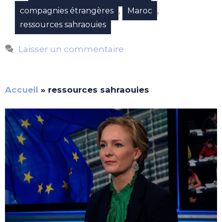
,
,
compagnies étrangères
Maroc
ressources sahraouies
Laisser un commentaire
Accueil
»
ressources sahraouies