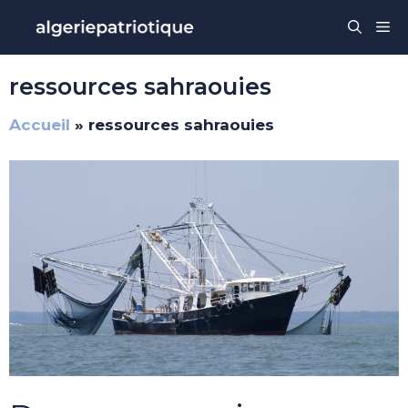
Aller
Me
au
contenu
ressources sahraouies
Accueil
»
ressources sahraouies