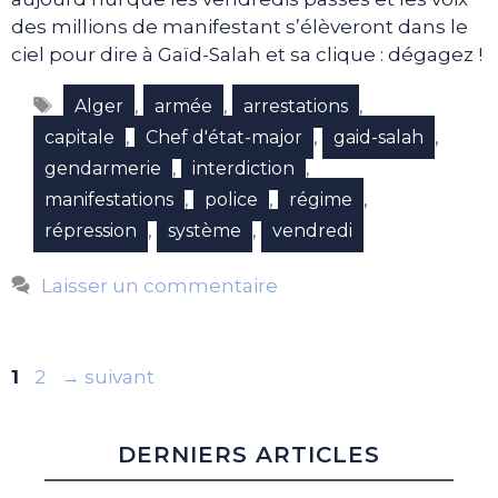
des millions de manifestant s’élèveront dans le
ciel pour dire à Gaïd-Salah et sa clique : dégagez !
Étiquettes
,
,
,
Alger
armée
arrestations
,
,
,
capitale
Chef d'état-major
gaid-salah
,
,
gendarmerie
interdiction
,
,
,
manifestations
police
régime
,
,
répression
système
vendredi
Laisser un commentaire
Page
Page
1
2
→
suivant
DERNIERS ARTICLES