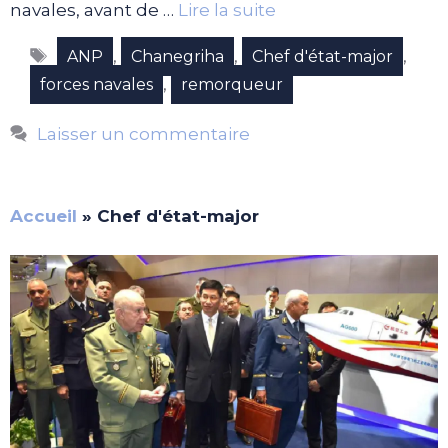
navales, avant de …
Lire la suite
Étiquettes
,
,
,
ANP
Chanegriha
Chef d'état-major
,
forces navales
remorqueur
Laisser un commentaire
Accueil
»
Chef d'état-major