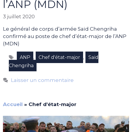
l’ANP (MDN)
3 juillet 2020
Le général de corps d’armée Saïd Chengriha
confirmé au poste de chef d’état-major de l’ANP
(MDN)
Étiquettes
,
,
ANP
Chef d'état-major
Saïd
Chengriha
Laisser un commentaire
Accueil
»
Chef d'état-major