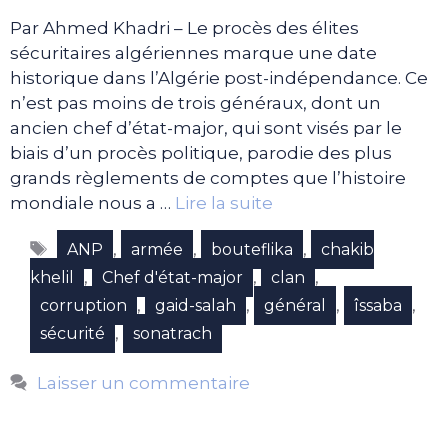
Par Ahmed Khadri – Le procès des élites
sécuritaires algériennes marque une date
historique dans l’Algérie post-indépendance. Ce
n’est pas moins de trois généraux, dont un
ancien chef d’état-major, qui sont visés par le
biais d’un procès politique, parodie des plus
grands règlements de comptes que l’histoire
mondiale nous a …
Lire la suite
Étiquettes
,
,
,
ANP
armée
bouteflika
chakib
,
,
,
khelil
Chef d'état-major
clan
,
,
,
,
corruption
gaid-salah
général
îssaba
,
sécurité
sonatrach
Laisser un commentaire