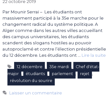
22 octobre 2019
Par Mounir Serraï – Les étudiants ont
massivement participé à la 35e marche pour le
changement radical du système politique. A
Alger comme dans les autres villes accueillant
des campus universitaires, les étudiants
scandent des slogans hostiles au pouvoir
autoproclamé et contre l’élection présidentielle
du 12 décembre. Les étudiants ont …
Lire la suite
Étiquettes
,
,
12 décembre
35e mardi
Chef d'état-
,
,
,
,
major
étudiants
parlement
rejet
révolution du sourire
Laisser un commentaire