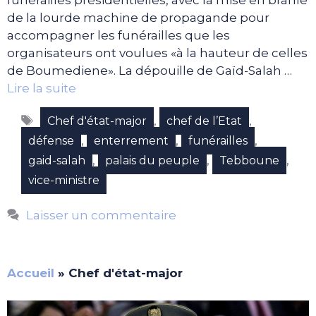
funérailles présidentielles, avec la mise en branle
de la lourde machine de propagande pour
accompagner les funérailles que les
organisateurs ont voulues «à la hauteur de celles
de Boumediene». La dépouille de Gaïd-Salah …
Lire la suite
Étiquettes
,
,
Chef d'état-major
chef de l’Etat
,
,
,
défense
enterrement
funérailles
,
,
,
gaid-salah
palais du peuple
Tebboune
vice-ministre
Laisser un commentaire
Accueil
»
Chef d'état-major