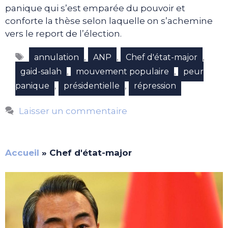
panique qui s’est emparée du pouvoir et
conforte la thèse selon laquelle on s’achemine
vers le report de l’élection.
Étiquettes
,
,
,
annulation
ANP
Chef d'état-major
,
,
gaid-salah
mouvement populaire
peur
,
,
panique
présidentielle
répression
Laisser un commentaire
Accueil
»
Chef d'état-major