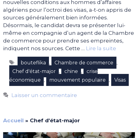
nouvelles conditions aux hommes d’affaires
algériens pour l’octroi des visas, a-t-on appris de
sources généralement bien informées.
Désormais, le candidat devra se présenter lui-
même en compagnie d’un agent de la Chambre
de commerce pour prendre ses empreintes,
indiquent nos sources. Cette …
Lire la suite
Étiquettes
,
,
bouteflika
Chambre de commerce
,
,
Chef d'état-major
chine
crise
,
,
économique
mouvement populaire
Visas
Laisser un commentaire
Accueil
»
Chef d'état-major