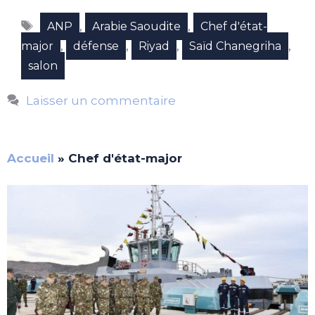
Étiquettes
,
,
ANP
Arabie Saoudite
Chef d'état-
,
,
,
,
major
défense
Riyad
Saïd Chanegriha
salon
Laisser un commentaire
Accueil
»
Chef d'état-major