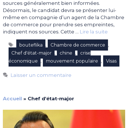
sources généralement bien informées.
Désormais, le candidat devra se présenter lui-
même en compagnie d’un agent de la Chambre
de commerce pour prendre ses empreintes,
indiquent nos sources. Cette …
Lire la suite
Étiquettes
,
,
bouteflika
Chambre de commerce
,
,
Chef d'état-major
chine
crise
,
,
économique
mouvement populaire
Visas
Laisser un commentaire
Accueil
»
Chef d'état-major