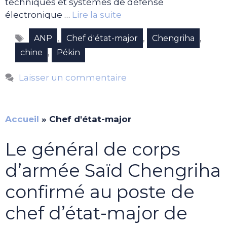
techniques et systèmes de défense
électronique …
Lire la suite
Étiquettes
,
,
,
ANP
Chef d'état-major
Chengriha
,
chine
Pékin
Laisser un commentaire
Accueil
»
Chef d'état-major
Le général de corps
d’armée Saïd Chengriha
confirmé au poste de
chef d’état-major de