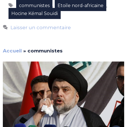
Étiquettes
,
,
communistes
Etoile nord-africaine
Hocine Kémal Souidi
Laisser un commentaire
Accueil
»
communistes