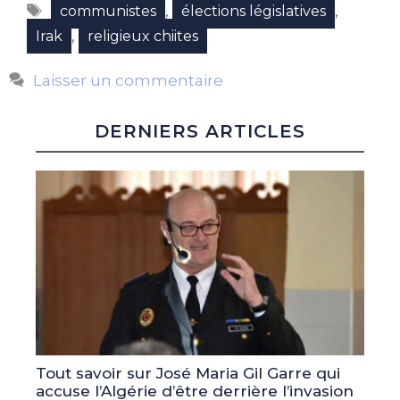
Étiquettes
,
,
communistes
élections législatives
,
Irak
religieux chiites
Laisser un commentaire
DERNIERS ARTICLES
Tout savoir sur José Maria Gil Garre qui
accuse l’Algérie d’être derrière l’invasion