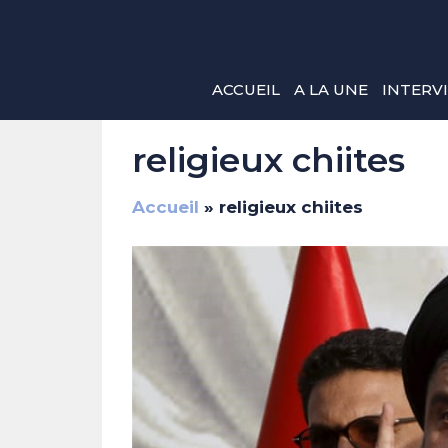
Aller
au
contenu
ACCUEIL
A LA UNE
INTERV
religieux chiites
Accueil
»
religieux chiites