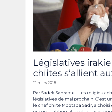
Législatives irakie
chiites s’allient
12 mars 2018
Par Sadek Sahraoui – Les religieux c
législatives de mai prochain. C’est 
le chef chiite Moqtada Sadr, a chois
encore il abhorrait car ils étaient po