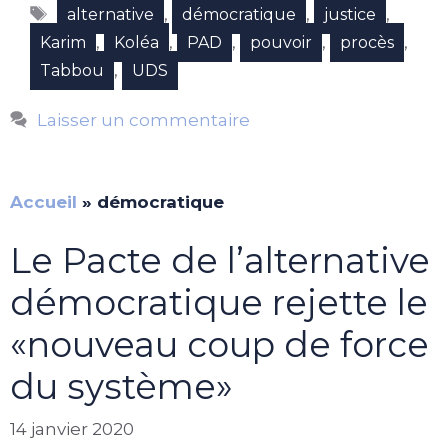
Étiquettes
,
,
,
alternative
démocratique
justice
,
,
,
,
,
Karim
Koléa
PAD
pouvoir
procès
,
Tabbou
UDS
Laisser un commentaire
Accueil
»
démocratique
Le Pacte de l’alternative
démocratique rejette le
«nouveau coup de force
du système»
14 janvier 2020