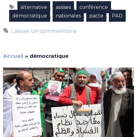
Étiquettes
,
,
,
alternative
assises
conférence
,
,
,
démocratique
nationales
pacte
PAD
Laisser un commentaire
Accueil
»
démocratique