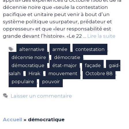
appris» des expériences d’Octobre 1988 et de la
décennie noire que «seule la contestation
pacifique et unitaire peut venir à bout d’un
système politique usurpateur, prédateur et
oppresseur» et que «leur responsabilité est
grande devant l’histoire». «Le 22 …
Lire la suite
Étiquettes
,
,
,
alternative
armée
contestation
,
,
décennie noire
démocratie
,
,
,
démocratique
état-major
façade
gaid-
,
,
,
,
salah
Hirak
mouvement
Octobre 88
,
populaire
pouvoir
Laisser un commentaire
Accueil
»
démocratique