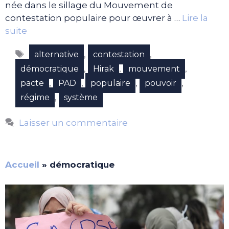
née dans le sillage du Mouvement de
contestation populaire pour œuvrer à …
Lire la
suite
Étiquettes
,
,
alternative
contestation
,
,
,
démocratique
Hirak
mouvement
,
,
,
,
pacte
PAD
populaire
pouvoir
,
régime
système
Laisser un commentaire
Accueil
»
démocratique