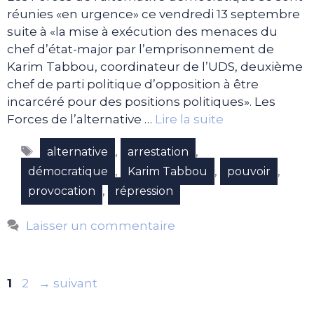
réunies «en urgence» ce vendredi 13 septembre
suite à «la mise à exécution des menaces du
chef d’état-major par l’emprisonnement de
Karim Tabbou, coordinateur de l’UDS, deuxième
chef de parti politique d’opposition à être
incarcéré pour des positions politiques». Les
Forces de l’alternative …
Lire la suite
Étiquettes
,
,
alternative
arrestation
,
,
,
démocratique
Karim Tabbou
pouvoir
,
provocation
répression
Laisser un commentaire
Page
Page
1
2
→
suivant