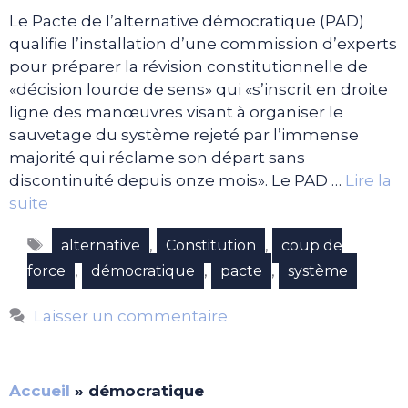
Le Pacte de l’alternative démocratique (PAD)
qualifie l’installation d’une commission d’experts
pour préparer la révision constitutionnelle de
«décision lourde de sens» qui «s’inscrit en droite
ligne des manœuvres visant à organiser le
sauvetage du système rejeté par l’immense
majorité qui réclame son départ sans
discontinuité depuis onze mois». Le PAD …
Lire la
suite
Étiquettes
,
,
alternative
Constitution
coup de
,
,
,
force
démocratique
pacte
système
Laisser un commentaire
Accueil
»
démocratique