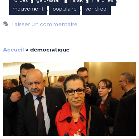
,
,
,
,
forces
gaid-salah
Hirak
marches
,
,
mouvement
populaire
vendredi
Laisser un commentaire
Accueil
»
démocratique