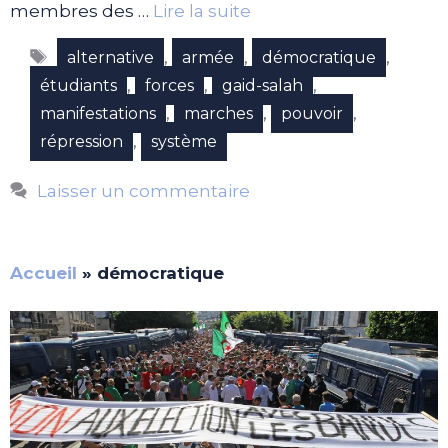
membres des …
Lire la suite
Étiquettes
,
,
,
alternative
armée
démocratique
,
,
,
étudiants
forces
gaid-salah
,
,
,
manifestations
marches
pouvoir
,
répression
système
Laisser un commentaire
Accueil
»
démocratique