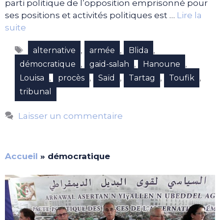
parti politique de l’opposition emprisonné pour
ses positions et activités politiques est …
Lire la
suite
Étiquettes
,
,
,
alternative
armée
Blida
,
,
,
démocratique
gaid-salah
Hanoune
,
,
,
,
,
Louisa
procès
Saïd
Tartag
Toufik
tribunal
Laisser un commentaire
Accueil
»
démocratique