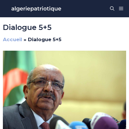
Aller
Me
au
contenu
Dialogue 5+5
Accueil
»
Dialogue 5+5