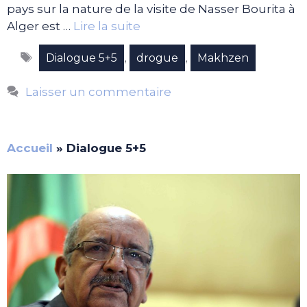
pays sur la nature de la visite de Nasser Bourita à
Alger est …
Lire la suite
Étiquettes
,
,
Dialogue 5+5
drogue
Makhzen
Laisser un commentaire
Accueil
»
Dialogue 5+5