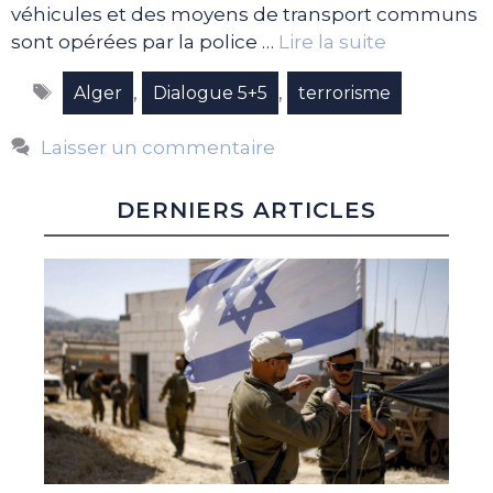
véhicules et des moyens de transport communs
sont opérées par la police …
Lire la suite
Étiquettes
,
,
Alger
Dialogue 5+5
terrorisme
Laisser un commentaire
DERNIERS ARTICLES