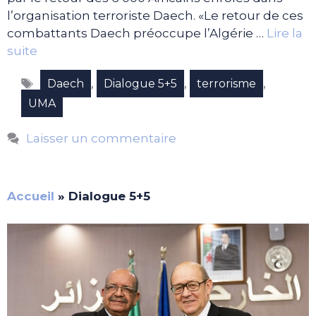
l’organisation terroriste Daech. «Le retour de ces
combattants Daech préoccupe l’Algérie …
Lire la
suite
Étiquettes
,
,
,
Daech
Dialogue 5+5
terrorisme
UMA
Laisser un commentaire
Accueil
»
Dialogue 5+5