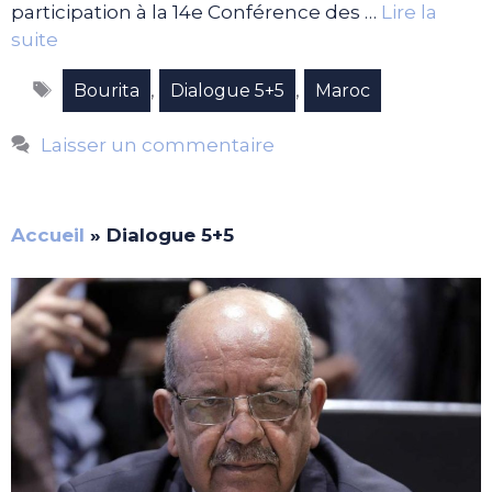
participation à la 14e Conférence des …
Lire la
suite
Étiquettes
,
,
Bourita
Dialogue 5+5
Maroc
Laisser un commentaire
Accueil
»
Dialogue 5+5