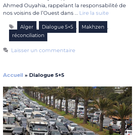
Ahmed Ouyahia, rappelant la responsabilité de
nos voisins de l’Ouest dans …
Lire la suite
Étiquettes
,
,
,
Alger
Dialogue 5+5
Makhzen
réconciliation
Laisser un commentaire
Accueil
»
Dialogue 5+5