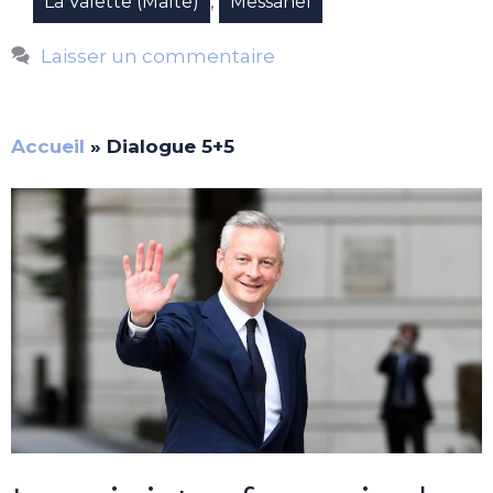
,
La Valette (Malte)
Messahel
Laisser un commentaire
Accueil
»
Dialogue 5+5