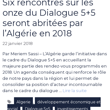
Six rencontres sur les
onze du Dialogue 5+5
seront abritées par
l’Algérie en 2018
22 janvier 2018
Par Meriem Sassi – L’Algérie garde l’initiative dans
le cadre du Dialogue 5+5 en accueillant la
majeure partie des rendez-vous programmés en
2018. Un agenda conséquent qui renforce le rôle
de notre pays dans la région et lui permet de
consolider sa position d’acteur incontournable
dans le cadre du dialogue …
Lire la suite
Étiquettes
,
Algerie
développement économique et
,
,
,
social
Dialogue 5+5
investissements