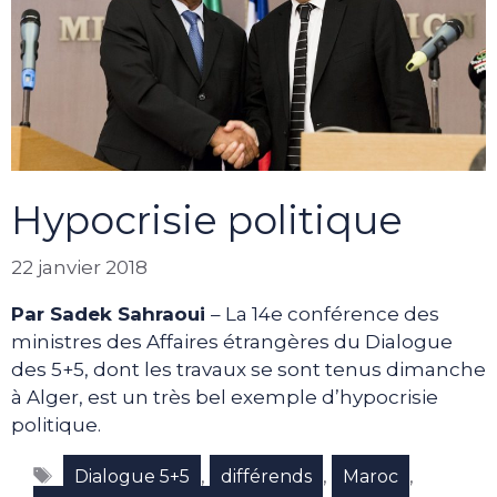
Hypocrisie politique
22 janvier 2018
Par Sadek Sahraoui
– La 14e conférence des
ministres des Affaires étrangères du Dialogue
des 5+5, dont les travaux se sont tenus dimanche
à Alger, est un très bel exemple d’hypocrisie
politique.
Étiquettes
,
,
,
Dialogue 5+5
différends
Maroc