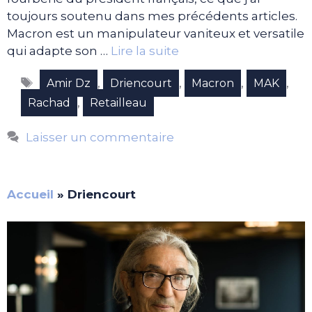
toujours soutenu dans mes précédents articles.
Macron est un manipulateur vaniteux et versatile
qui adapte son …
Lire la suite
Étiquettes
,
,
,
,
Amir Dz
Driencourt
Macron
MAK
,
Rachad
Retailleau
Laisser un commentaire
Accueil
»
Driencourt