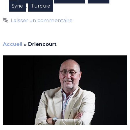
,
Syrie
Turquie
Laisser un commentaire
Accueil
»
Driencourt