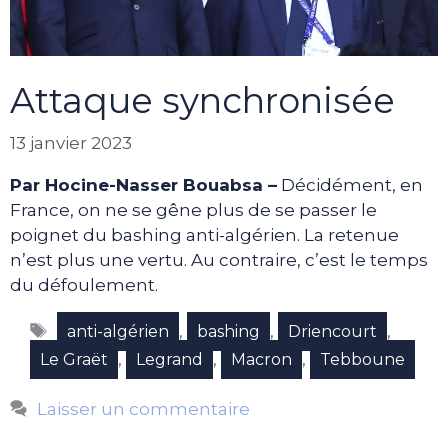
Attaque synchronisée
13 janvier 2023
Par Hocine-Nasser Bouabsa –
Décidément, en
France, on ne se gêne plus de se passer le
poignet du bashing anti-algérien. La retenue
n’est plus une vertu. Au contraire, c’est le temps
du défoulement.
Étiquettes
,
,
,
anti-algérien
bashing
Driencourt
,
,
,
Le Graët
Legrand
Macron
Tebboune
Laisser un commentaire