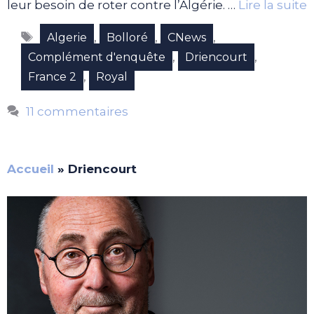
leur besoin de roter contre l’Algérie. …
Lire la suite
Étiquettes
,
,
,
Algerie
Bolloré
CNews
,
,
Complément d'enquête
Driencourt
,
France 2
Royal
11 commentaires
Accueil
»
Driencourt