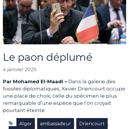
Le paon déplumé
4 janvier 2025
Par Mohamed El-Maadi –
Dans la galerie des
fossiles diplomatiques, Xavier Driencourt occupe
une place de choix, celle du spécimen le plus
remarquable d’une espèce que l’on croyait
pourtant éteinte.
Étiquettes
,
,
,
Alger
ambassadeur
Driencourt