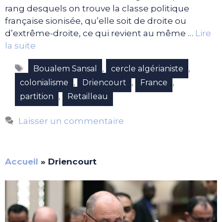
rang desquels on trouve la classe politique
française sionisée, qu’elle soit de droite ou
d’extrême-droite, ce qui revient au même …
Lire
la suite
Étiquettes
,
,
Boualem Sansal
cercle algérianiste
,
,
,
colonialisme
Driencourt
France
,
partition
Retailleau
Laisser un commentaire
Accueil
»
Driencourt