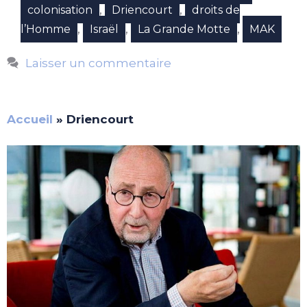
,
,
colonisation
Driencourt
droits de
,
,
,
l’Homme
Israël
La Grande Motte
MAK
Laisser un commentaire
Accueil
»
Driencourt