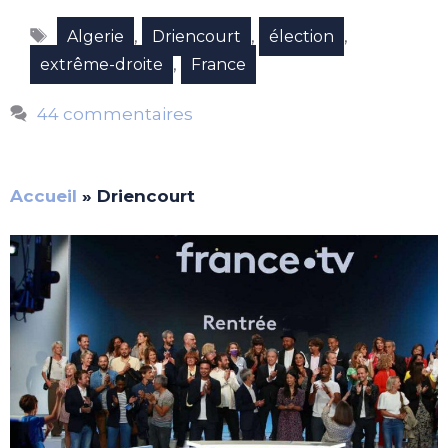
Étiquettes
,
,
,
Algerie
Driencourt
élection
,
extrême-droite
France
44 commentaires
Accueil
»
Driencourt