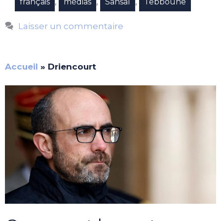
,
,
,
français
médias
Sansal
Tebboune
Laisser un commentaire
Accueil
»
Driencourt