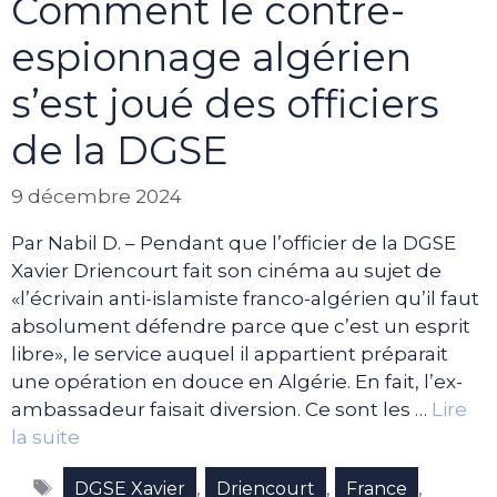
Comment le contre-
espionnage algérien
s’est joué des officiers
de la DGSE
9 décembre 2024
Par Nabil D. – Pendant que l’officier de la DGSE
Xavier Driencourt fait son cinéma au sujet de
«l’écrivain anti-islamiste franco-algérien qu’il faut
absolument défendre parce que c’est un esprit
libre», le service auquel il appartient préparait
une opération en douce en Algérie. En fait, l’ex-
ambassadeur faisait diversion. Ce sont les …
Lire
la suite
Étiquettes
,
,
,
DGSE Xavier
Driencourt
France