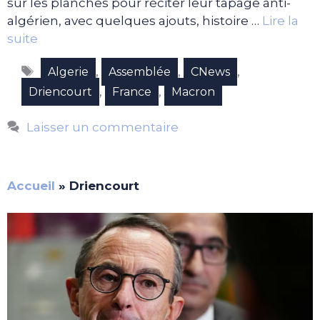
sur les planches pour réciter leur tapage anti-
algérien, avec quelques ajouts, histoire …
Lire la
suite
Étiquettes
,
,
,
Algerie
Assemblée
CNews
,
,
Driencourt
France
Macron
Laisser un commentaire
Accueil
»
Driencourt