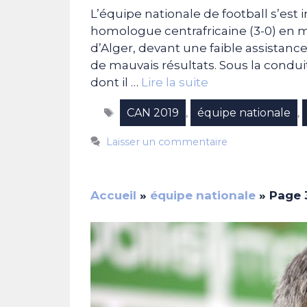
L’équipe nationale de football s’est i
homologue centrafricaine (3-0) en m
d’Alger, devant une faible assistance
de mauvais résultats. Sous la condu
dont il …
Lire la suite
Étiquettes
CAN 2019
équipe nationale
,
,
Laisser un commentaire
Accueil
»
équipe nationale
»
Page 