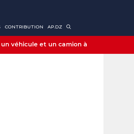
S
CONTRIBUTION
AP.DZ
 un véhicule et un camion à