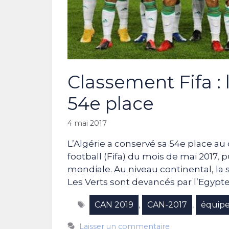
Classement Fifa : 
54e place
4 mai 2017
L’Algérie a conservé sa 54e place au
football (Fifa) du mois de mai 2017, pu
mondiale. Au niveau continental, la s
Les Verts sont devancés par l’Egypte
Étiquettes
CAN 2019
CAN-2017
équipe
,
,
Laisser un commentaire