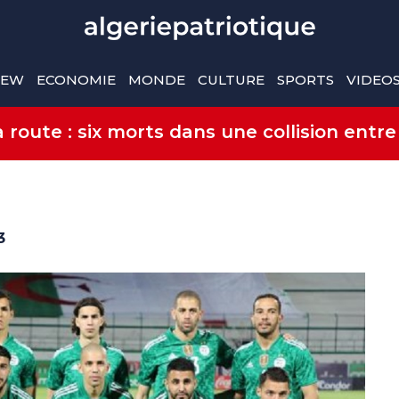
IEW
ECONOMIE
MONDE
CULTURE
SPORTS
VIDEO
route : six morts dans une collision entre
3