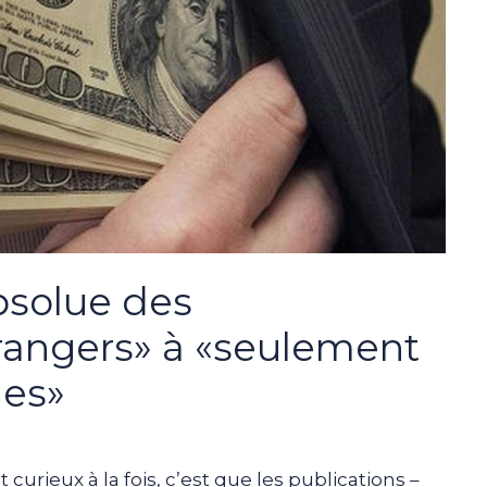
absolue des
rangers» à «seulement
mes»
 curieux à la fois, c’est que les publications –