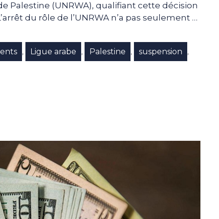
de Palestine (UNRWA), qualifiant cette décision
’arrêt du rôle de l’UNRWA n’a pas seulement …
ents
Ligue arabe
Palestine
suspension
,
,
,
,