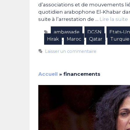
d’associations et de mouvements liés
quotidien arabophone El-Khabar dans
suite à l’arrestation de …
Lire la suite
Étiquettes
ambassade
DGSN
Etats-Un
,
,
Hirak
Maroc
Qatar
Turquie
,
,
,
Laisser un commentaire
Accueil
»
financements