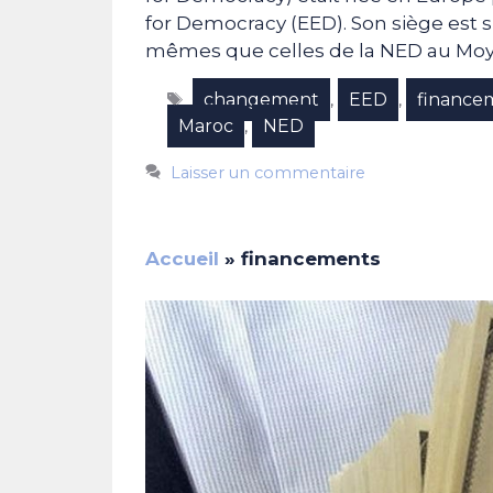
for Democracy (EED). Son siège est si
mêmes que celles de la NED au Moy
Étiquettes
changement
EED
finance
,
,
Maroc
NED
,
Laisser un commentaire
Accueil
»
financements