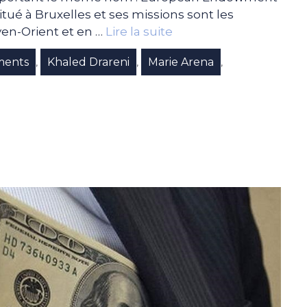
tué à Bruxelles et ses missions sont les
en-Orient et en …
Lire la suite
ments
Khaled Drareni
Marie Arena
,
,
,