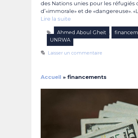
des Nations unies pour les réfugiés 
d’«immorale» et de «dangereuse». «L
Lire la suite
Étiquettes
Ahmed Aboul Gheit
financem
,
UNRWA
Laisser un commentaire
Accueil
»
financements