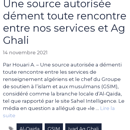
Une source autorisée
dément toute rencontre
entre nos services et Ag
Ghali
14 novembre 2021
Par Houari A. – Une source autorisée a démenti
toute rencontre entre les services de
renseignement algériens et le chef du Groupe
de soutien à l’islam et aux musulmans (GSIM),
considéré comme la branche locale d’Al-Qaïda,
tel que rapporté par le site Sahel Intelligence. Le
média en question a allégué que «le …
Lire la
suite
Étiquettes
,
,
,
Al-Qaïda
GSIM
Iyad Ag Ghali