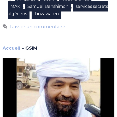
,
,
MAK
Samuel Benshimon
services secrets
,
algériens
Tinzawaten
Laisser un commentaire
Accueil
»
GSIM