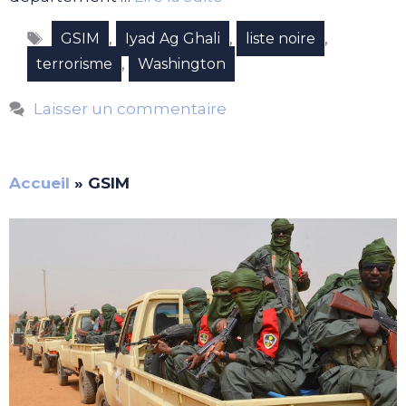
Étiquettes
,
,
,
GSIM
Iyad Ag Ghali
liste noire
,
terrorisme
Washington
Laisser un commentaire
Accueil
»
GSIM