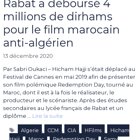
Rabat a déboursé 4
millions de dirhams
pour le film marocain
anti-algérien
13 décembre 2020
Par Sabri Oukaci – Hicham Hajji s’était déplacé au
Festival de Cannes en mai 2019 afin de présenter
son film polémique Redemption Day, tourné au
Maroc, dont il est à la fois le réalisateur, le
producteur et le scénariste. Après des études
secondaires au lycée français de Rabat et un
diplôme …
Lire la suite
Étiquettes
,
,
,
,
Algerie
CCM
CIA
HFilms
Hicham
,
,
,
Hajji
Maroc
Redemption Day
Samy