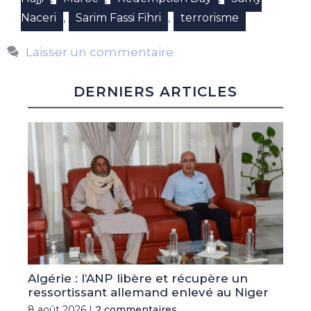
,
,
Naceri
Sarim Fassi Fihri
terrorisme
Laisser un commentaire
DERNIERS ARTICLES
Algérie : l’ANP libère et récupère un
ressortissant allemand enlevé au Niger
8 août 2026 |
2 commentaires