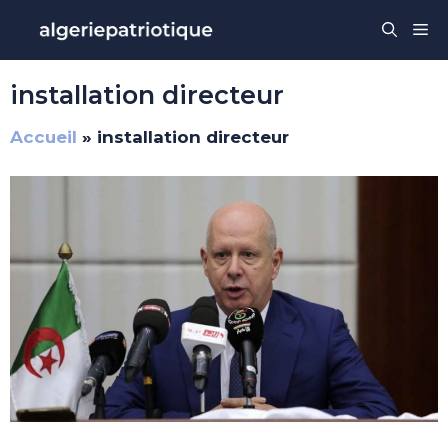
Aller
Me
au
contenu
installation directeur
Accueil
»
installation directeur