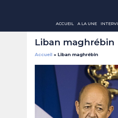
Aller
au
contenu
ACCUEIL
A LA UNE
INTERV
Liban maghrébin
Accueil
»
Liban maghrébin