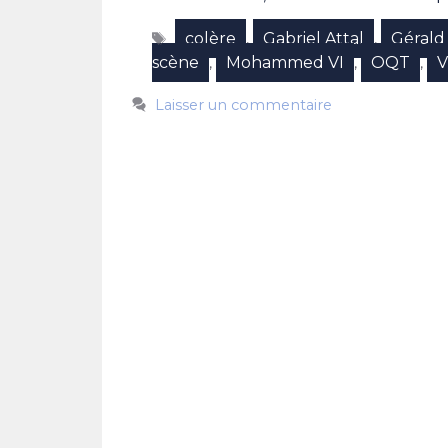
Étiquettes
colère
Gabriel Attal
Gérald
,
,
scène
Mohammed VI
OQT
V
,
,
,
Laisser un commentaire