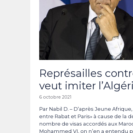
Représailles contr
veut imiter l’Algér
6 octobre 2021
Par Nabil D. – D’après Jeune Afriqu
entre Rabat et Paris» à cause de la d
nombre de visas accordés aux Maroca
Mohammed VI, on n’en a entendu par