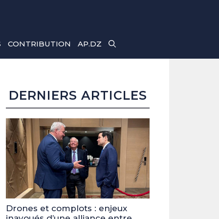
S
CONTRIBUTION
AP.DZ
DERNIERS ARTICLES
Drones et complots : enjeux
inavoués d’une alliance entre