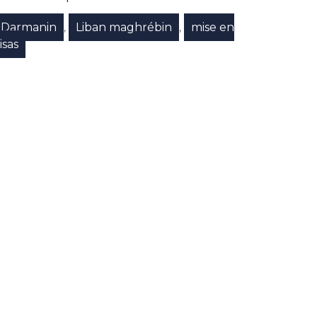
 Darmanin
Liban maghrébin
mise en
,
,
isas