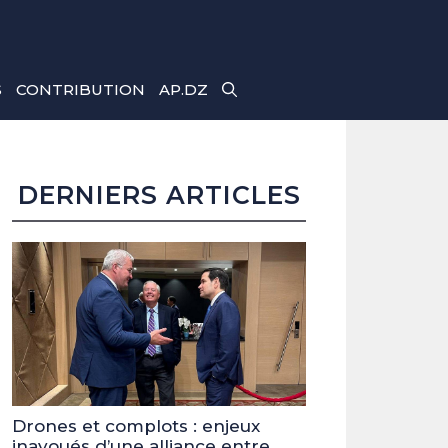
S
CONTRIBUTION
AP.DZ
DERNIERS ARTICLES
Drones et complots : enjeux
inavoués d’une alliance entre