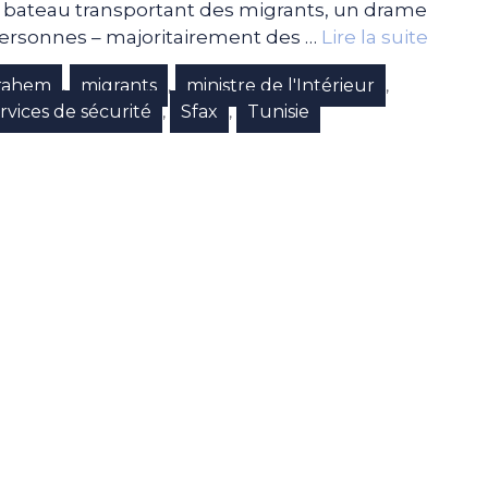
un bateau transportant des migrants, un drame
personnes – majoritairement des …
Lire la suite
Brahem
migrants
ministre de l'Intérieur
,
,
,
rvices de sécurité
Sfax
Tunisie
,
,