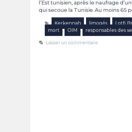
l’Est tunisien, après le naufrage d’
qui secoue la Tunisie. Au moins 65 
Étiquettes
Kerkennah
limogés
Lotfi 
,
,
mort
OIM
responsables des se
,
,
Laisser un commentaire