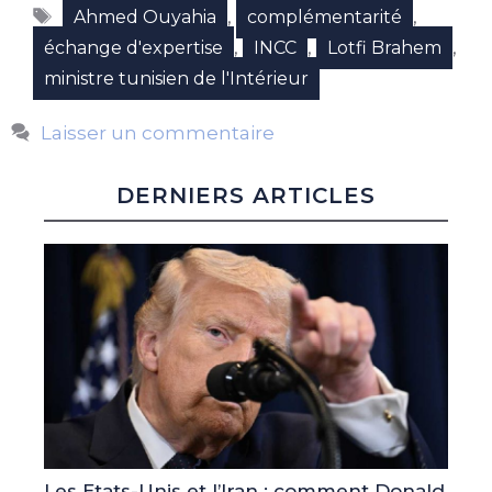
Étiquettes
,
,
Ahmed Ouyahia
complémentarité
,
,
,
échange d'expertise
INCC
Lotfi Brahem
ministre tunisien de l'Intérieur
Laisser un commentaire
DERNIERS ARTICLES
Les Etats-Unis et l’Iran : comment Donald