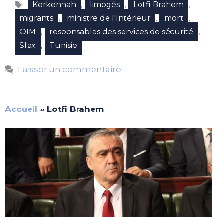
Étiquettes
,
,
,
Kerkennah
limogés
Lotfi Brahem
,
,
,
migrants
ministre de l'Intérieur
mort
,
,
OIM
responsables des services de sécurité
,
Sfax
Tunisie
Laisser un commentaire
Accueil
»
Lotfi Brahem