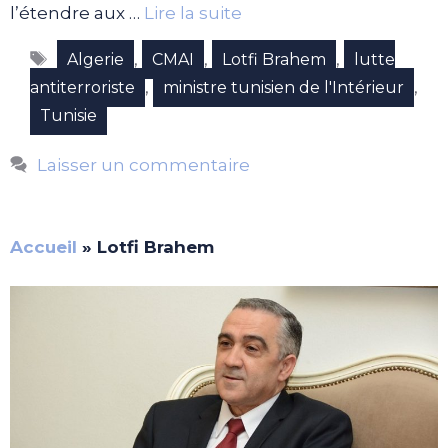
l’étendre aux …
Lire la suite
Étiquettes
,
,
,
Algerie
CMAI
Lotfi Brahem
lutte
,
,
antiterroriste
ministre tunisien de l'Intérieur
Tunisie
Laisser un commentaire
Accueil
»
Lotfi Brahem