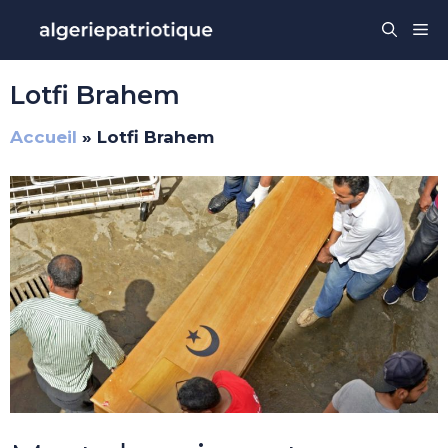
Aller
Me
au
contenu
Lotfi Brahem
Accueil
»
Lotfi Brahem