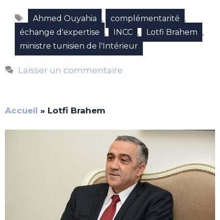
Étiquettes
,
,
Ahmed Ouyahia
complémentarité
,
,
,
échange d'expertise
INCC
Lotfi Brahem
ministre tunisien de l'Intérieur
Laisser un commentaire
Accueil
»
Lotfi Brahem