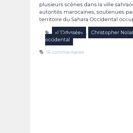
plusieurs scènes dans la ville sahr
autorités marocaines, soutenues par 
territoire du Sahara Occidental occ
Étiquettes
«L’Odyssée»
Christopher Nola
,
occidental
16 commentaires