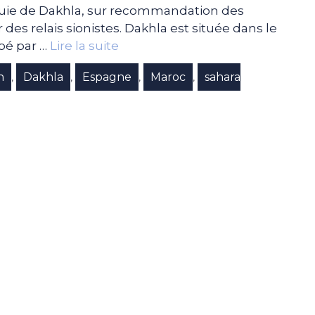
aouie de Dakhla, sur recommandation des
des relais sionistes. Dakhla est située dans le
upé par …
Lire la suite
n
Dakhla
Espagne
Maroc
sahara
,
,
,
,