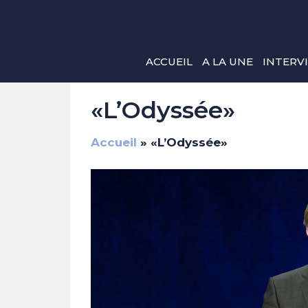
Aller
au
contenu
ACCUEIL
A LA UNE
INTERV
«L’Odyssée»
Accueil
»
«L’Odyssée»