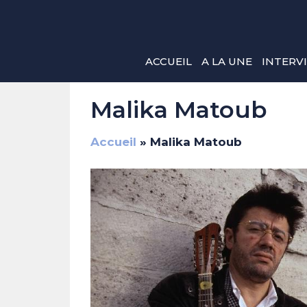
Aller
au
contenu
ACCUEIL
A LA UNE
INTERV
Malika Matoub
Accueil
»
Malika Matoub