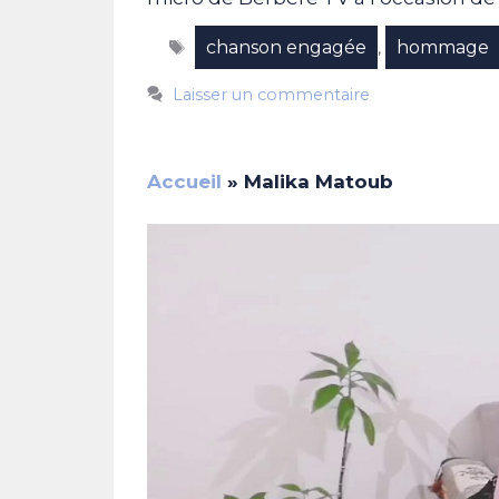
Étiquettes
chanson engagée
hommage
,
Laisser un commentaire
Accueil
»
Malika Matoub