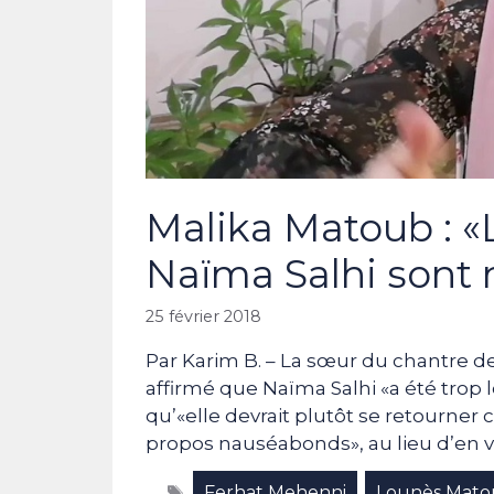
Malika Matoub : «
Naïma Salhi sont
25 février 2018
Par Karim B. – La sœur du chantre 
affirmé que Naïma Salhi «a été trop 
qu’«elle devrait plutôt se retourner 
propos nauséabonds», au lieu d’en v
Étiquettes
Ferhat Mehenni
Lounès Mat
,