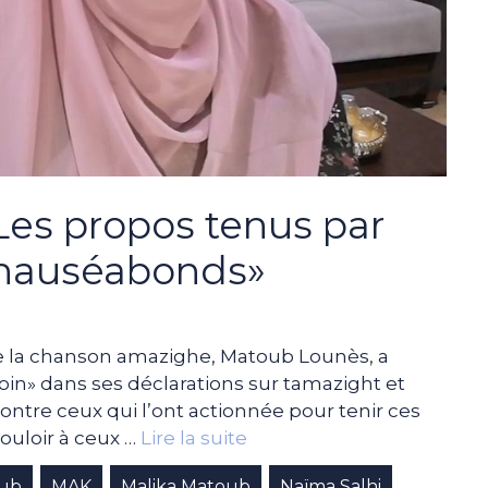
Les propos tenus par
 nauséabonds»
de la chanson amazighe, Matoub Lounès, a
loin» dans ses déclarations sur tamazight et
contre ceux qui l’ont actionnée pour tenir ces
ouloir à ceux …
Lire la suite
oub
MAK
Malika Matoub
Naïma Salhi
,
,
,
,