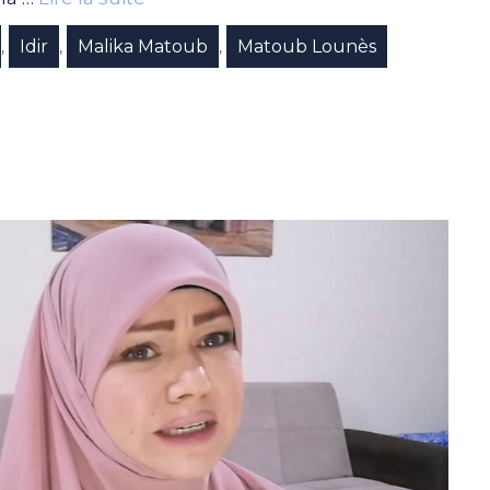
Idir
Malika Matoub
Matoub Lounès
,
,
,